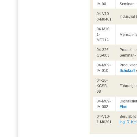
IM-00
Seminar -
04-V10-
Industrial
3-M0401
04-M10-
1-
Mensch-Te
MET12
04-326-
Produkt- u
GS-003
Seminar -
04-M09-
Produktio
IM-010
Schukraft
04-26-
KGSB-
Führung u
08
04-M09-
Digitalisi
IM-002
Ehm
04-V10-
Berufsbil
1-M0201
Ing. D. Ke