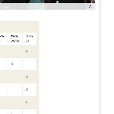
oSe
WiSe
SoSe
5
25/26
26
X
X
X
X
X