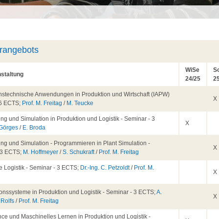
hrangebots
WiSe
S
staltung
24/25
2
onstechnische Anwendungen in Produktion und Wirtschaft (IAPW)
X
- 6 ECTS;
Prof. M. Freitag
/
M. Teucke
ng und Simulation in Produktion und Logistik - Seminar - 3
X
 Görges
/
E. Broda
ng und Simulation - Programmieren in Plant Simulation -
X
 3 ECTS;
M. Hoffmeyer
/
S. Schukraft
/
Prof. M. Freitag
e Logistik - Seminar - 3 ECTS;
Dr.-Ing. C. Petzoldt
/
Prof. M.
X
tionssysteme in Produktion und Logistik - Seminar - 3 ECTS;
A.
X
 Rolfs
/
Prof. M. Freitag
ce und Maschinelles Lernen in Produktion und Logistik -