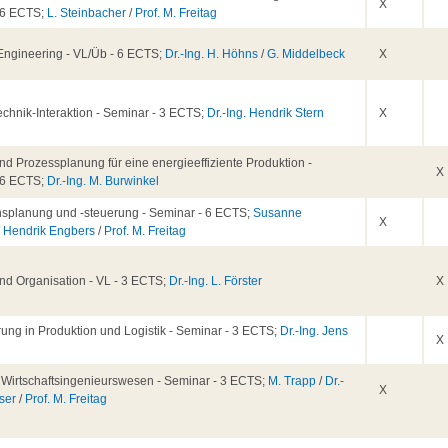
X
 6 ECTS;
L. Steinbacher
/
Prof. M. Freitag
 Engineering - VL/Üb - 6 ECTS;
Dr.-Ing. H. Höhns
/
G. Middelbeck
X
chnik-Interaktion - Seminar - 3 ECTS;
Dr.-Ing. Hendrik Stern
X
nd Prozessplanung für eine energieeffiziente Produktion -
X
 6 ECTS;
Dr.-Ing. M. Burwinkel
nsplanung und -steuerung - Seminar - 6 ECTS;
Susanne
X
/
Hendrik Engbers
/
Prof. M. Freitag
nd Organisation - VL - 3 ECTS;
Dr.-Ing. L. Förster
X
erung in Produktion und Logistik - Seminar - 3 ECTS;
Dr.-Ing. Jens
X
d Wirtschaftsingenieurswesen - Seminar - 3 ECTS;
M. Trapp
/
Dr.-
X
iser
/
Prof. M. Freitag