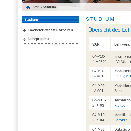
Start
› Studium
STUDIUM
Studium
Übersicht des Le
Bachelor-/Master-Arbeiten
Lehrprojekte
VAK
Lehrveran
04-V10-
Informati
4-M0801
- VL/Üb. 
04-V10-
Modellieru
5-IM01
ECTS;
M.
04-M09-
Modellieru
IM-001
Seminar -
04-M10-
Technisch
2-PT03
Freitag
04-M10-
Identifika
2-PT04
Börold
/
L.
04-M09-
Data Scien