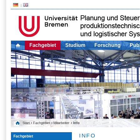
Fachgebiet
Studium
Forschung
Publ
Start
›
Fachgebiet
›
Mitarbeiter
› Info
INFO
Fachgebiet