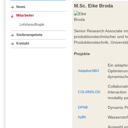
M.Sc. Eike Broda
News
Mitarbeiter
Lehrbeauftragte
Senior Research Associate i
Stellenangebote
produktionstechnischer und l
Produktionstechnik, Universit
Kontakt
Projekte
Ein adaptiv
Optimierun
AdaptiveSBO
dynamisch
Collaborati
interactio
COL4INDLOG
modality p
Dynamic Pr
DPNB
Wasserstoff
hyBit
Auswahl vo