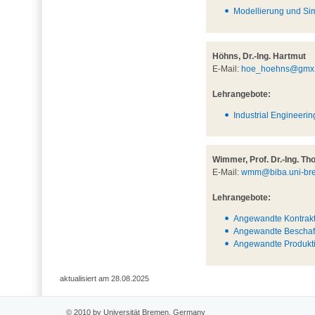
Modellierung und Sim
Höhns, Dr.-Ing. Hartmut
E-Mail:
hoe_hoehns@gmx
Lehrangebote:
Industrial Engineerin
Wimmer, Prof. Dr.-Ing. T
E-Mail:
wmm@biba.uni-br
Lehrangebote:
Angewandte Kontraktl
Angewandte Beschaff
Angewandte Produkti
aktualisiert am 28.08.2025
© 2010 by Universität Bremen, Germany