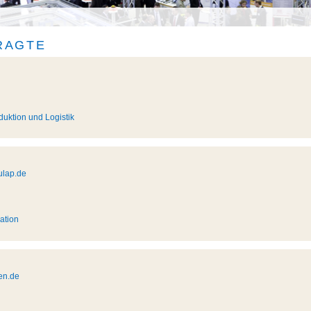
RAGTE
oduktion und Logistik
ulap.de
ation
en.de