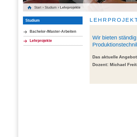
Start
›
Studium
› Lehrprojekte
LEHRPROJEK
Studium
Bachelor-/Master-Arbeiten
Wir bieten ständi
Lehrprojekte
Produktionstechni
Das aktuelle Angebot
Dozent: Michael Frei