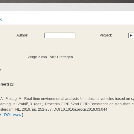
S
Author:
Project:
Zeige 2 von 1582 Einträgen
n
iert) [1]
 A.; Freitag, M.: Real-time environmental analysis for industrial vehicles based on 
arning. In: Vrabič, R. (eds.): Procedia CIRP. 52nd CIRP Conference on Manufactur
sterdam, NL, 2019, pp. 252-257, DOI 10.1016/j.procir.2019.03.044
X
|
DOI
|
www
]