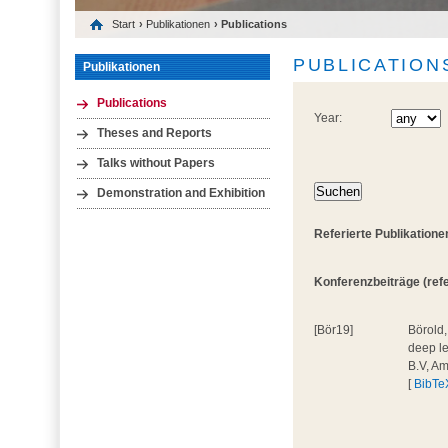
Start
›
Publikationen
› Publications
PUBLICATION
Publikationen
Publications
Year:
Theses and Reports
Talks without Papers
Demonstration and Exhibition
Referierte Publikatione
Konferenzbeiträge (refer
[Bör19]
Börold,
deep le
B.V, Am
[
BibTe