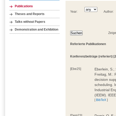
Publications
Year:
Author:
Theses and Reports
Talks without Papers
Demonstration and Exhibition
Zeige
Referierte Publikationen
Konferenzbeiträge (referiert) [2
[Ebe25]
Eberlein, S.;
Freitag, M.:
decision supp
scheduling. 
Industrial E
(IEEM). IEEE
[
BibTeX
]
[Dem23]
Demir, O. E.;