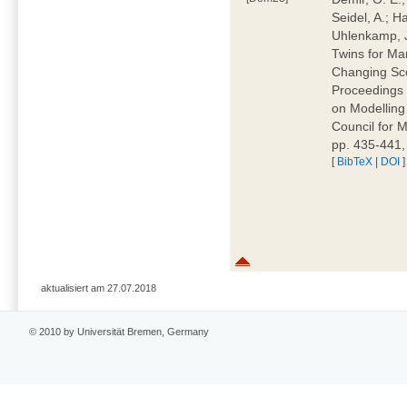
Seidel, A.; H
Uhlenkamp, J.
Twins for Ma
Changing Sce
Proceedings 
on Modellin
Council for M
pp. 435-441
[
BibTeX
|
DOI
]
aktualisiert am 27.07.2018
© 2010 by Universität Bremen, Germany