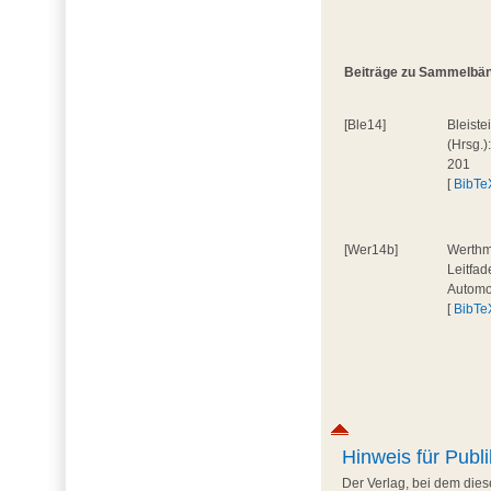
Beiträge zu Sammelbände
[Ble14]
Bleiste
(Hrsg.)
201
[
BibTe
[Wer14b]
Werthma
Leitfad
Automob
[
BibTe
Hinweis für Publi
Der Verlag, bei dem diese