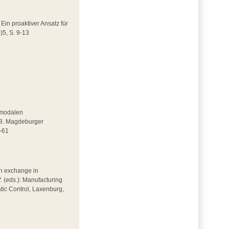
Ein proaktiver Ansatz für
)5, S. 9-13
timodalen
: 18. Magdeburger
3-61
on exchange in
V. (eds.): Manufacturing
tic Control, Laxenburg,