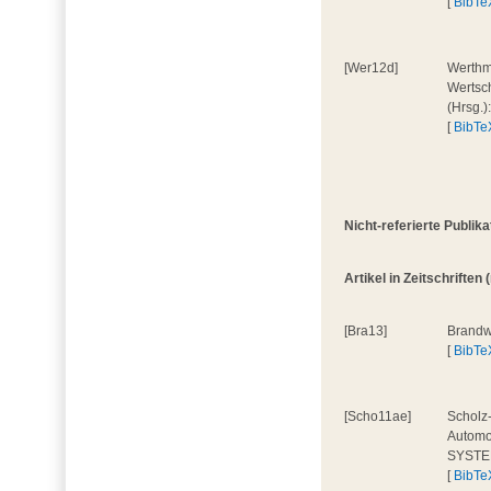
[
BibTe
[Wer12d]
Werthma
Wertsch
(Hrsg.)
[
BibTe
Nicht-referierte Publik
Artikel in Zeitschriften (
[Bra13]
Brandwe
[
BibTe
[Scho11ae]
Scholz-
Automo
SYSTE
[
BibTe