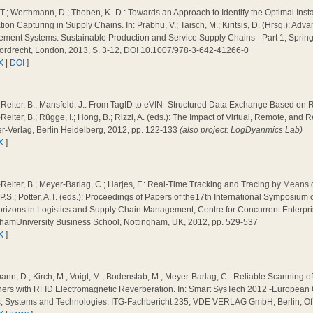
T.; Werthmann, D.; Thoben, K.-D.: Towards an Approach to Identify the Optimal Insta
tion Capturing in Supply Chains. In: Prabhu, V.; Taisch, M.; Kiritsis, D. (Hrsg.): Adv
ment Systems. Sustainable Production and Service Supply Chains - Part 1, Sprin
Dordrecht, London, 2013, S. 3-12, DOI 10.1007/978-3-642-41266-0
X
|
DOI
]
Reiter, B.; Mansfeld, J.: From TagID to eVIN -Structured Data Exchange Based on R
Reiter, B.; Rügge, I.; Hong, B.; Rizzi, A. (eds.): The Impact of Virtual, Remote, and 
r-Verlag, Berlin Heidelberg, 2012, pp. 122-133
(also project: LogDyanmics Lab)
X
]
Reiter, B.; Meyer-Barlag, C.; Harjes, F.: Real-Time Tracking and Tracing by Means 
P.S.; Potter, A.T. (eds.): Proceedings of Papers of the17th International Symposium 
rizons in Logistics and Supply Chain Management, Centre for Concurrent Enterpri
ghamUniversity Business School, Nottingham, UK, 2012, pp. 529-537
X
]
nn, D.; Kirch, M.; Voigt, M.; Bodenstab, M.; Meyer-Barlag, C.: Reliable Scanning 
ners with RFID Electromagnetic Reverberation. In: Smart SysTech 2012 -European
s, Systems and Technologies. ITG-Fachbericht 235, VDE VERLAG GmbH, Berlin, Of