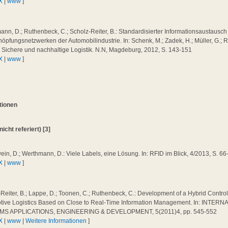
X
|
www
]
nn, D.; Ruthenbeck, C.; Scholz-Reiter, B.: Standardisierter Informationsaustausch
öpfungsnetzwerken der Automobilindustrie. In: Schenk, M.; Zadek, H.; Müller, G.; Ric
: Sichere und nachhaltige Logistik. N.N, Magdeburg, 2012, S. 143-151
X
|
www
]
ationen
nicht referiert) [3]
in, D.; Werthmann, D.: Viele Labels, eine Lösung. In: RFID im Blick, 4/2013, S. 66
X
|
www
]
Reiter, B.; Lappe, D.; Toonen, C.; Ruthenbeck, C.: Development of a Hybrid Contro
tive Logistics Based on Close to Real-Time Information Management. In: INTE
MS APPLICATIONS, ENGINEERING & DEVELOPMENT, 5(2011)4, pp. 545-552
X
|
www
|
Weitere Informationen
]