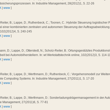
tssicherungsprozessen. In: Industrie Management, 28(2012)1, S. 22-26
X
|
www
]
Reiter, B.; Lappe, D.; Ruthenbeck, C.; Toonen, C.: Hybride Steuerung logistischer
al einer kombinierten zentralen und autonomen Steuerung der Auftragsabwicklung. 
, 102(2012)4, S. 240-245
X
|
www
]
nn, D.; Lappe, D.; Otterstedt, N.; Scholz-Reiter, B.: Ortungsgestütztes Produktionsl
eit bei Automobilherstellern. In: wt Werkstattstechnik online, 102(2012)3, S. 114-1
X
|
www
]
Reiter, B.; Lappe, D.; Werthmann, D.; Ruthenbeck, C.: Vorgehensmodell zur Weite
le Computing Systems. In: Industrie Management, 27(2011)1, S. 17-20
X
|
www
]
Reiter, B.; Lappe, D.; Werthmann, D.: Sonderladungsträgermanagement in der Autom
rie Management, 27(2011)6, S. 77-81
X
|
www
]