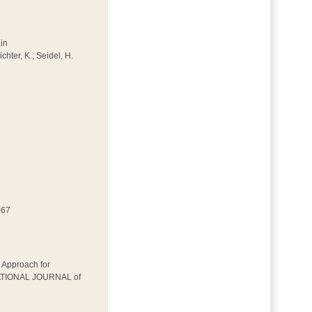
 in
hter, K.; Seidel, H.
-67
l Approach for
RNATIONAL JOURNAL of