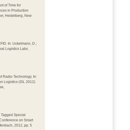
nt of Time for
ances in Production
ger, Heidelberg, New
FID. In: Uckelmann, D.;
Real Logistics Labs.
of Radio Technology. In:
on Logistics (ISL 2012).
se,
of Tagged Special
 Conference on Smart
fenbach, 2012, pp. 5