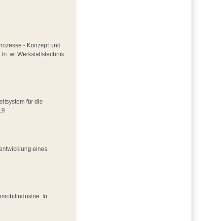
 Prozesse - Konzept und
In: wt Werkstattstechnik
eitsystem für die
19
rentwicklung eines
obilindustrie. In: