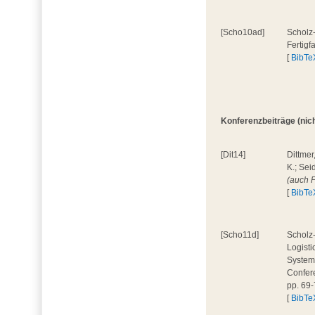
[Scho10ad]
Scholz
Fertigf
[
BibTe
Konferenzbeiträge (nicht
[Dit14]
Dittmer
K.; Sei
(auch 
[
BibTe
[Scho11d]
Scholz-
Logisti
System
Confer
pp. 69
[
BibTe