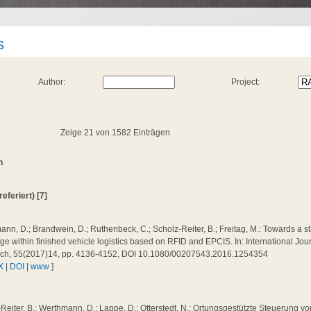
S
Author:
Project:
Zeige 21 von 1582 Einträgen
n
referiert) [7]
nn, D.; Brandwein, D.; Ruthenbeck, C.; Scholz-Reiter, B.; Freitag, M.: Towards a s
e within finished vehicle logistics based on RFID and EPCIS. In: International Jou
ch, 55(2017)14, pp. 4136-4152, DOI 10.1080/00207543.2016.1254354
X
|
DOI
|
www
]
Reiter, B.; Werthmann, D.; Lappe, D.; Otterstedt, N.: Ortungsgestützte Steuerung vo