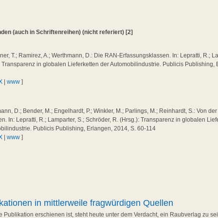
n (auch in Schriftenreihen) (nicht referiert) [2]
iner, T.; Ramirez, A.; Werthmann, D.: Die RAN-Erfassungsklassen. In: Lepratti, R.; La
: Transparenz in globalen Lieferketten der Automobilindustrie. Publicis Publishing,
X
|
www
]
nn, D.; Bender, M.; Engelhardt, P.; Winkler, M.; Parlings, M.; Reinhardt, S.: Von de
en. In: Lepratti, R.; Lamparter, S.; Schröder, R. (Hrsg.): Transparenz in globalen Lie
ilindustrie. Publicis Publishing, Erlangen, 2014, S. 60-114
X
|
www
]
kationen in mittlerweile fragwürdigen Quellen
 Publikation erschienen ist, steht heute unter dem Verdacht, ein Raubverlag zu sein