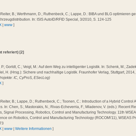
-Reiter, B.; Werthmann, D.; Ruthenbeck, C.; Lappe, D.: BIBA und BLG optimieren g
ahrzeugdistribution. In: ISIS AutoID/RFID Special, 3/2010, S. 124-125
X
|
www
]
 referiert) [2]
, P.; Gorldt, C.; Veigt, M.: Auf dem Weg zu intelligenter Logistik. In: Schenk, M.; Zadek,
del, H. (Hrsg.): Sichere und nachhaltige Logistik. Fraunhofer Verlag, Stuttgart, 2014,
Projekte: IC, CyProS, ESecLog)
X
]
Reiter, B.; Lappe, D.; Ruthenbeck, C.; Toonen, C.: Introduction of a Hybrid Control
cs. In: Chen, S.; Mastorakis, N.; Rivas-Echeverria, F.; Mladenov, V. (eds.): Recent 
s, Signal Processing, Robotics, Control and Manufacturing Technology. 11th WSEAS
ence on Robotics, Control and Manufacturing Technology (ROCOM\'11), WSEAS Press
-73
X
|
www
|
Weitere Informationen
]