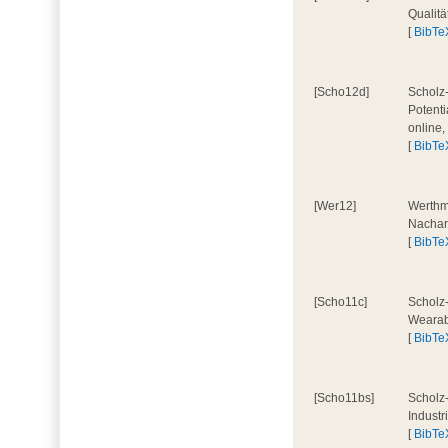
Qualitä
[
BibTe
[Scho12d]
Scholz-
Potenti
online
[
BibTe
[Wer12]
Werthma
Nacharb
[
BibTe
[Scho11c]
Scholz-
Wearab
[
BibTe
[Scho11bs]
Scholz-
Indust
[
BibTe