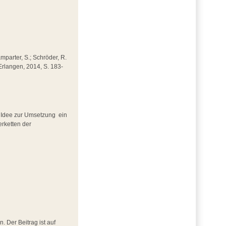
mparter, S.; Schröder, R.
 Erlangen, 2014, S. 183-
r Idee zur Umsetzung  ein
ferketten der
. Der Beitrag ist auf