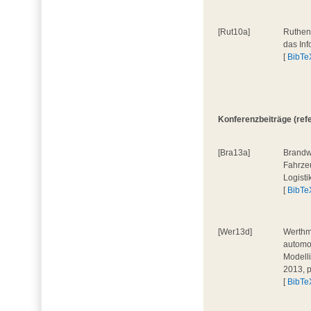
[Rut10a]
Ruthenb
das Inf
[
BibTe
Konferenzbeiträge (refer
[Bra13a]
Brandwe
Fahrzeu
Logisti
[
BibTe
[Wer13d]
Werthma
automot
Modelli
2013, 
[
BibTe