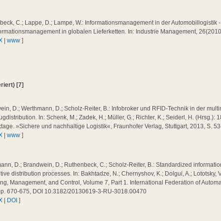
eck, C.; Lappe, D.; Lampe, W.: Informationsmanagement in der Automobillogistik - 
ormationsmanagement in globalen Lieferketten. In: Industrie Management, 26(2010
X
|
www
]
iert) [7]
in, D.; Werthmann, D.; Scholz-Reiter, B.: Infobroker und RFID-Technik in der mul
gdistribution. In: Schenk, M.; Zadek, H.; Müller, G.; Richter, K.; Seiderl, H. (Hrsg.)
ktage. »Sichere und nachhaltige Logistik«, Fraunhofer Verlag, Stuttgart, 2013, S. 5
X
|
www
]
nn, D.; Brandwein, D.; Ruthenbeck, C.; Scholz-Reiter, B.: Standardized informati
ive distribution processes. In: Bakhtadze, N.; Chernyshov, K.; Dolgui, A.; Lototsky, 
ng, Management, and Control, Volume 7, Part 1. International Federation of Automa
pp. 670-675, DOI 10.3182/20130619-3-RU-3018.00470
X
|
DOI
]