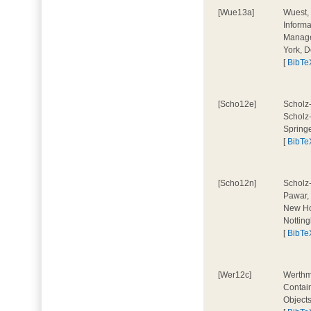
[Wue13a]
Wuest, 
Informa
Manage
York, 
[
BibTe
[Scho12e]
Scholz-
Scholz-
Springe
[
BibTe
[Scho12n]
Scholz-
Pawar, 
New Ho
Nottin
[
BibTe
[Wer12c]
Werthma
Contai
Object