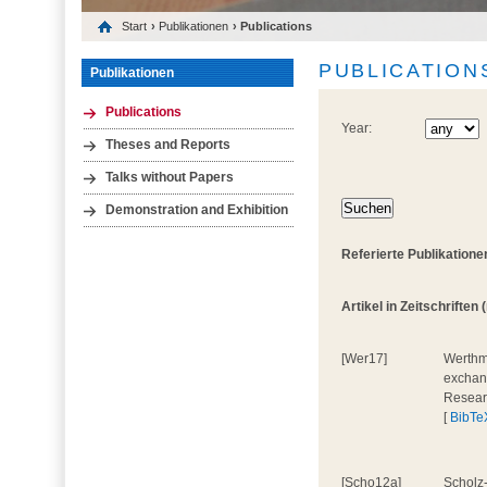
Start
›
Publikationen
› Publications
PUBLICATION
Publikationen
Publications
Year:
Theses and Reports
Talks without Papers
Demonstration and Exhibition
Referierte Publikatione
Artikel in Zeitschriften (
[Wer17]
Werthma
exchang
Resear
[
BibTe
[Scho12a]
Scholz-