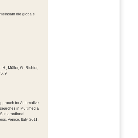
emeinsam die globale
 H.; Müller, G.; Richter,
 S. 9
 Approach for Automotive
Researches in Multimedia
 International
, Venice, Italy, 2011,