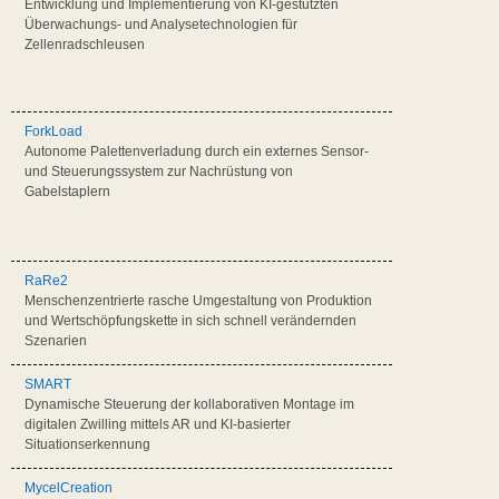
Entwicklung und Implementierung von KI-gestützten
Überwachungs- und Analysetechnologien für
Zellenradschleusen
ForkLoad
Autonome Palettenverladung durch ein externes Sensor-
und Steuerungssystem zur Nachrüstung von
Gabelstaplern
RaRe2
Menschenzentrierte rasche Umgestaltung von Produktion
und Wertschöpfungskette in sich schnell verändernden
Szenarien
SMART
Dynamische Steuerung der kollaborativen Montage im
digitalen Zwilling mittels AR und KI-basierter
Situationserkennung
MycelCreation