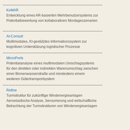
KoMAR
Entwicklung eines AR-basierten Mehrbenutzersystems zur
Potentialbewertung von kollaborativen Montageszenarien
AI-Consult
Multimodales, KI-gestütztes Informationssystem zur
kognitiven Unterstützung logistischer Prozesse
MicroPorts
Potentialanalyse eines multimodalen Umschlagsystems
für den direkten oder indirekten Warenumschlag zwischen
einer Binnenwasserstraße und mindestens einem
weiteren Gütertransportsystem
Refine
Turmstruktur für zukünftige Windenergieanlagen 
Aeroelastische Analyse, Sensorierung und wirtschaftliche
Betrachtung der Turmstrukturen von Windenergieanlagen