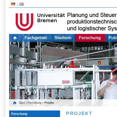
Fachgebiet
Studium
Forschung
Publ
Start
›
Forschung
› Projekt
PROJEKT
Forschung