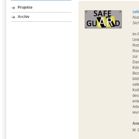
Projekte
saf
Archiv
Nut
Sic
Im 
Unt
Rob
Rea
zur
Das
frü
Bez
bil
saf
Kol
des
ent
Arb
wur
Ans
M. 