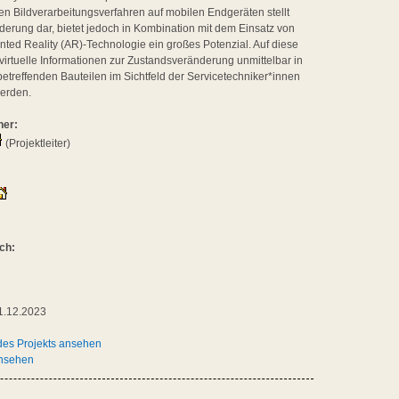
en Bildverarbeitungsverfahren auf mobilen Endgeräten stellt
derung dar, bietet jedoch in Kombination mit dem Einsatz von
ted Reality (AR)-Technologie ein großes Potenzial. Auf diese
irtuelle Informationen zur Zustandsveränderung unmittelbar in
etreffenden Bauteilen im Sichtfeld der Servicetechniker*innen
werden.
ner:
(Projektleiter)
ch:
1.12.2023
des Projekts ansehen
ansehen