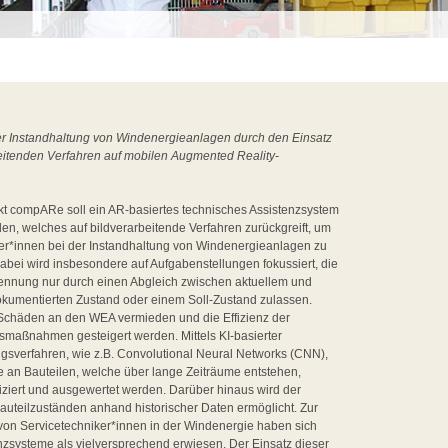
r Instandhaltung von Windenergieanlagen durch den Einsatz
eitenden Verfahren auf mobilen Augmented Reality-
kt compARe soll ein AR-basiertes technisches Assistenzsystem
den, welches auf bildverarbeitende Verfahren zurückgreift, um
er*innen bei der Instandhaltung von Windenergieanlagen zu
Dabei wird insbesondere auf Aufgabenstellungen fokussiert, die
ennung nur durch einen Abgleich zwischen aktuellem und
kumentierten Zustand oder einem Soll-Zustand zulassen.
Schäden an den WEA vermieden und die Effizienz der
smaßnahmen gesteigert werden. Mittels KI-basierter
ngsverfahren, wie z.B. Convolutional Neural Networks (CNN),
 an Bauteilen, welche über lange Zeiträume entstehen,
ifiziert und ausgewertet werden. Darüber hinaus wird der
auteilzuständen anhand historischer Daten ermöglicht. Zur
von Servicetechniker*innen in der Windenergie haben sich
nzsysteme als vielversprechend erwiesen. Der Einsatz dieser