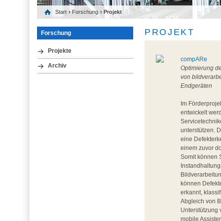
Start
›
Forschung
› Projekt
PROJEKT
Forschung
Projekte
compARe
Archiv
Optimierung de
von bildverarb
Endgeräten
Im Förderproje
entwickelt wer
Servicetechnik
unterstützen. 
eine Defekterk
einem zuvor do
Somit können 
Instandhaltung
Bildverarbeitu
können Defekte
erkannt, klass
Abgleich von B
Unterstützung 
mobile Assiste