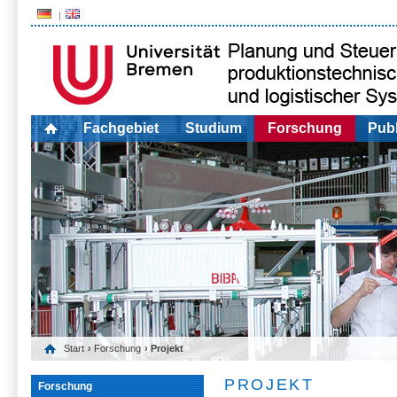
Fachgebiet
Studium
Forschung
Publ
Start
›
Forschung
› Projekt
PROJEKT
Forschung