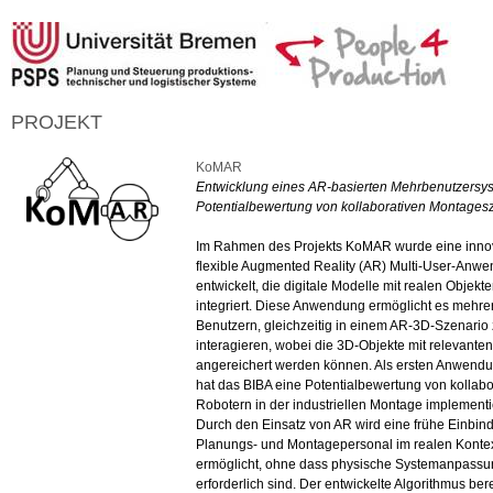
PROJEKT
KoMAR
Entwicklung eines AR-basierten Mehrbenutzersys
Potentialbewertung von kollaborativen Montages
Im Rahmen des Projekts KoMAR wurde eine innov
flexible Augmented Reality (AR) Multi-User-Anw
entwickelt, die digitale Modelle mit realen Objekt
integriert. Diese Anwendung ermöglicht es mehre
Benutzern, gleichzeitig in einem AR-3D-Szenario
interagieren, wobei die 3D-Objekte mit relevante
angereichert werden können. Als ersten Anwendu
hat das BIBA eine Potentialbewertung von kollabo
Robotern in der industriellen Montage implementie
Durch den Einsatz von AR wird eine frühe Einbin
Planungs- und Montagepersonal im realen Konte
ermöglicht, ohne dass physische Systemanpass
erforderlich sind. Der entwickelte Algorithmus be