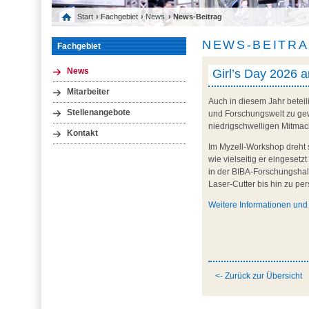
Start
›
Fachgebiet
›
News
› News-Beitrag
NEWS-BEITR
Fachgebiet
Girl’s Day 2026 
News
Mitarbeiter
Auch in diesem Jahr beteil
Stellenangebote
und Forschungswelt zu gewi
niedrigschwelligen Mitmac
Kontakt
Im Myzell-Workshop dreht s
wie vielseitig er eingese
in der BIBA-Forschungshal
Laser-Cutter bis hin zu pe
Weitere Informationen un
<- Zurück zur Übersicht