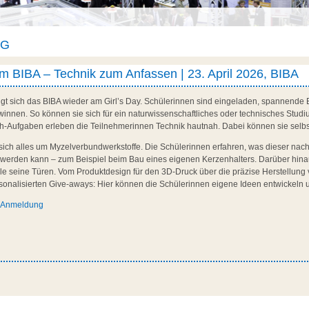
AG
am BIBA – Technik zum Anfassen | 23. April 2026, BIBA
igt sich das BIBA wieder am Girl’s Day. Schülerinnen sind eingeladen, spannende E
nnen. So können sie sich für ein naturwissenschaftliches oder technisches Studiu
h-Aufgaben erleben die Teilnehmerinnen Technik hautnah. Dabei können sie selbs
ich alles um Myzelverbundwerkstoffe. Die Schülerinnen erfahren, was dieser nachh
tzt werden kann – zum Beispiel beim Bau eines eigenen Kerzenhalters. Darüber hin
le seine Türen. Vom Produktdesign für den 3D-Druck über die präzise Herstellung 
rsonalisierten Give-aways: Hier können die Schülerinnen eigene Ideen entwickeln 
d Anmeldung