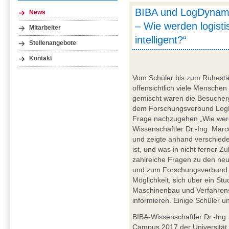
BIBA und LogDynamic
News
– Wie werden logist
Mitarbeiter
intelligent?“
Stellenangebote
Kontakt
Vom Schüler bis zum Ruhestän
offensichtlich viele Menschen
gemischt waren die Besucher
dem Forschungsverbund LogD
Frage nachzugehen „Wie werde
Wissenschaftler Dr.-Ing. Mar
und zeigte anhand verschiede
ist, und was in nicht ferner Z
zahlreiche Fragen zu den neu
und zum Forschungsverbund 
Möglichkeit, sich über ein S
Maschinenbau und Verfahrens
informieren. Einige Schüler
BIBA-Wissenschaftler Dr.-In
Campus 2017 der Universität