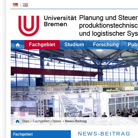
Fachgebiet
Studium
Forschung
Publ
Start
›
Fachgebiet
›
News
› News-Beitrag
NEWS-BEITRAG
Fachgebiet