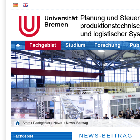
Fachgebiet
Studium
Forschung
Publ
Start
›
Fachgebiet
›
News
› News-Beitrag
NEWS-BEITRAG
Fachgebiet