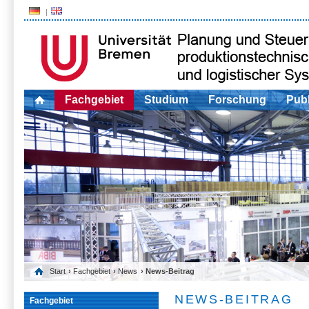
Fachgebiet
Studium
Forschung
Publ
Start
›
Fachgebiet
›
News
› News-Beitrag
NEWS-BEITRAG
Fachgebiet