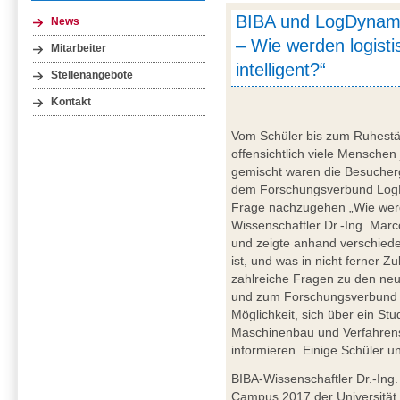
BIBA und LogDynamic
News
– Wie werden logist
Mitarbeiter
intelligent?“
Stellenangebote
Kontakt
Vom Schüler bis zum Ruhestän
offensichtlich viele Menschen
gemischt waren die Besucher
dem Forschungsverbund LogD
Frage nachzugehen „Wie werde
Wissenschaftler Dr.-Ing. Mar
und zeigte anhand verschiede
ist, und was in nicht ferner Z
zahlreiche Fragen zu den neu
und zum Forschungsverbund 
Möglichkeit, sich über ein S
Maschinenbau und Verfahrens
informieren. Einige Schüler
BIBA-Wissenschaftler Dr.-In
Campus 2017 der Universität