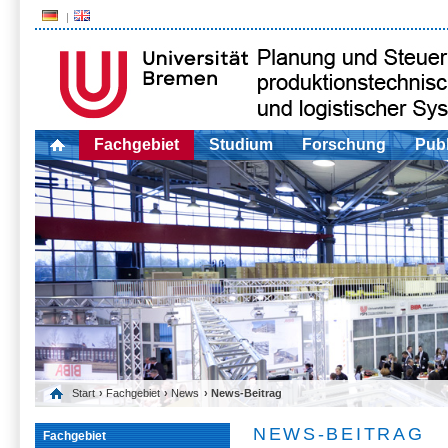
Fachgebiet
Studium
Forschung
Publ
Start
›
Fachgebiet
›
News
› News-Beitrag
NEWS-BEITRAG
Fachgebiet