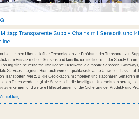
AG
u Mittag: Transparente Supply Chains mit Sensorik und K
nline
ar bietet einen Überblick über Technologien zur Erhöhung der Transparenz in Supp
lick zum Einsatz mobiler Sensorik und künstlicher Intelligenz in der Supply Chain
 Lösung für eine vernetzte, intelligente Lieferkette, die mobile Sensoren, Gateways
tale Services integriert. Hierdurch werden qualitätsrelevante Umwelteinflüsse auf 
n Transporten, wie z. B. die Geolokation, mit mobilen und stationären Sensoren d
f diesen Daten werden digitale Services für die beteiligten Unternehmen bereitgestell
ig zu erkennen und weitere Hilfestellungen für die Sicherung der Produkt- und Proze
d Anmeldung