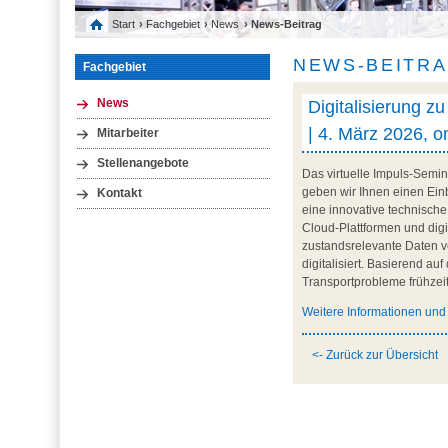
Start
›
Fachgebiet
›
News
› News-Beitrag
NEWS-BEITR
Fachgebiet
Digitalisierung z
News
| 4. März 2026, o
Mitarbeiter
Stellenangebote
Das virtuelle Impuls-Semin
geben wir Ihnen einen Einb
Kontakt
eine innovative technische
Cloud-Plattformen und digi
zustandsrelevante Daten vo
digitalisiert. Basierend au
Transportprobleme frühzeit
Weitere Informationen un
<- Zurück zur Übersicht