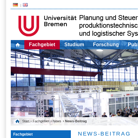
Fachgebiet
Studium
Forschung
Publ
Start
›
Fachgebiet
›
News
› News-Beitrag
NEWS-BEITRAG
Fachgebiet