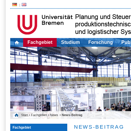
Fachgebiet
Studium
Forschung
Publ
Start
›
Fachgebiet
›
News
› News-Beitrag
NEWS-BEITRAG
Fachgebiet