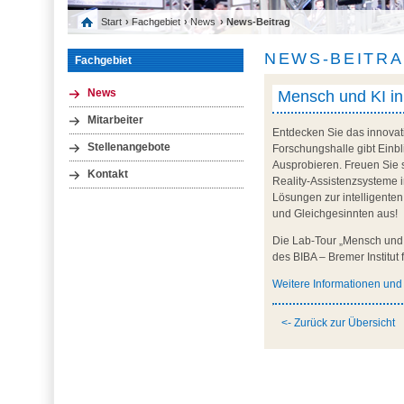
Start
›
Fachgebiet
›
News
› News-Beitrag
NEWS-BEITR
Fachgebiet
Mensch und KI in 
News
Mitarbeiter
Entdecken Sie das innovati
Stellenangebote
Forschungshalle gibt Einbl
Ausprobieren. Freuen Sie 
Kontakt
Reality-Assistenzsysteme 
Lösungen zur intelligente
und Gleichgesinnten aus!
Die Lab-Tour „Mensch und K
des BIBA – Bremer Institu
Weitere Informationen un
<- Zurück zur Übersicht