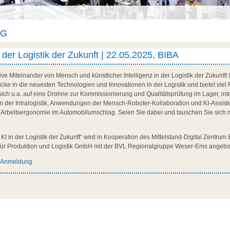
AG
der Logistik der Zukunft | 22.05.2025, BIBA
ve Miteinander von Mensch und künstlicher Intelligenz in der Logistik der Zukunft!
icke in die neuesten Technologien und Innovationen in der Logistik und bietet vi
sich u.a. auf eine Drohne zur Kommissionierung und Qualitätsprüfung im Lager, in
in der Intralogistik, Anwendungen der Mensch-Roboter-Kollaboration und KI-Assist
n Arbeitsergonomie im Automobilumschlag. Seien Sie dabei und tauschen Sie sich m
I in der Logistik der Zukunft“ wird in Kooperation des Mittelstand-Digital Zentr
t für Produktion und Logistik GmbH mit der BVL Regionalgruppe Weser-Ems angebo
d Anmeldung