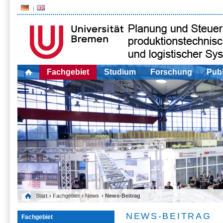
Fachgebiet
Studium
Forschung
Publ
Start
›
Fachgebiet
›
News
› News-Beitrag
NEWS-BEITRAG
Fachgebiet