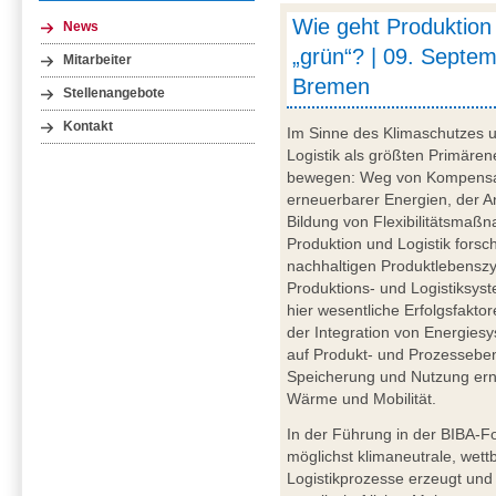
Wie geht Produktion 
News
„grün“? | 09. Septe
Mitarbeiter
Bremen
Stellenangebote
Kontakt
Im Sinne des Klimaschutzes u
Logistik als größten Primär
bewegen: Weg von Kompensat
erneuerbarer Energien, der A
Bildung von Flexibilitätsmaßn
Produktion und Logistik forsc
nachhaltigen Produktlebenszy
Produktions- und Logistiksyst
hier wesentliche Erfolgsfakto
der Integration von Energies
auf Produkt- und Prozesseben
Speicherung und Nutzung ern
Wärme und Mobilität.
In der Führung in der BIBA-F
möglichst klimaneutrale, wet
Logistikprozesse erzeugt und