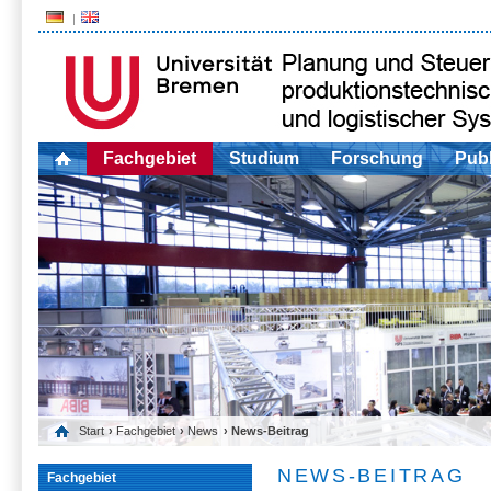
Fachgebiet
Studium
Forschung
Publ
Start
›
Fachgebiet
›
News
› News-Beitrag
NEWS-BEITRAG
Fachgebiet