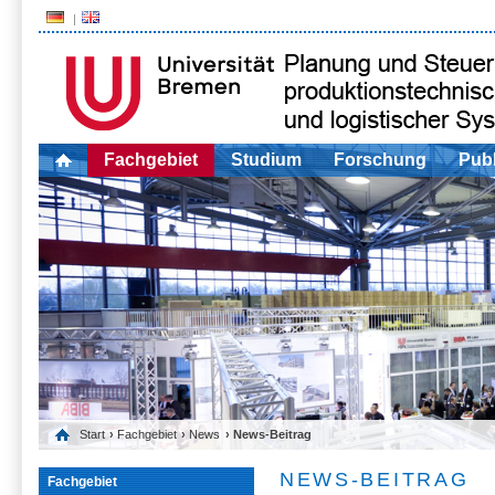
Fachgebiet
Studium
Forschung
Publ
Start
›
Fachgebiet
›
News
› News-Beitrag
NEWS-BEITRAG
Fachgebiet