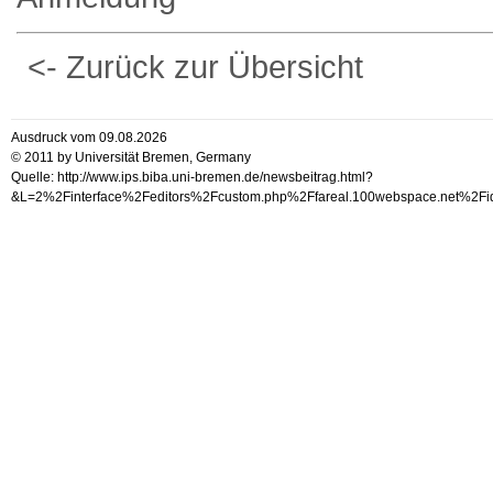
<- Zurück zur Übersicht
Ausdruck vom 09.08.2026
© 2011 by Universität Bremen, Germany
Quelle: http://www.ips.biba.uni-bremen.de/newsbeitrag.html?
&L=2%2Finterface%2Feditors%2Fcustom.php%2Ffareal.100web