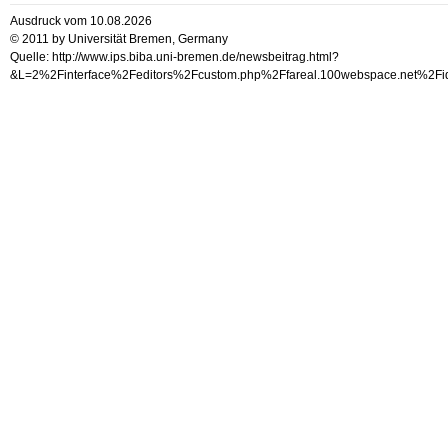
Ausdruck vom 10.08.2026
© 2011 by Universität Bremen, Germany
Quelle: http://www.ips.biba.uni-bremen.de/newsbeitrag.html?
&L=2%2Finterface%2Feditors%2Fcustom.php%2Ffareal.100webspace