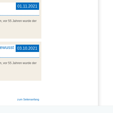
01.11.2021
en, vor 55 Jahren wurde der
bewusst
03.10.2021
en, vor 55 Jahren wurde der
zum Seitenanfang