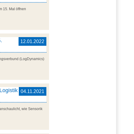
um 15. Mal öffnen
.
12.01.2022
chungsverbund (LogDynamics)
Logistik
04.11.2021
anschaulicht, wie Sensorik