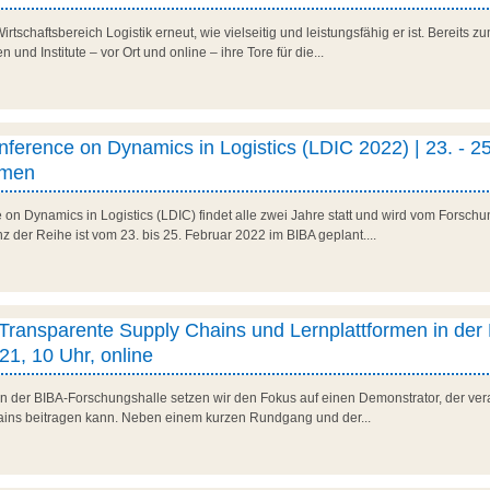
irtschaftsbereich Logistik erneut, wie vielseitig und leistungsfähig er ist. Bereits z
nd Institute – vor Ort und online – ihre Tore für die...
onference on Dynamics in Logistics (LDIC 2022) | 23. - 25
emen
e on Dynamics in Logistics (LDIC) findet alle zwei Jahre statt und wird vom Fors
nz der Reihe ist vom 23. bis 25. Februar 2022 im BIBA geplant....
 Transparente Supply Chains und Lernplattformen in der 
1, 10 Uhr, online
 in der BIBA-Forschungshalle setzen wir den Fokus auf einen Demonstrator, der ver
ains beitragen kann. Neben einem kurzen Rundgang und der...