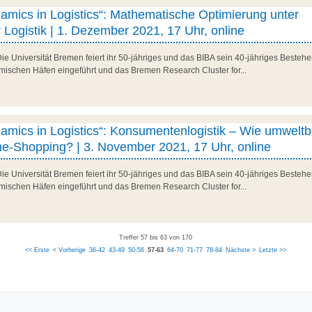
amics in Logistics“: Mathematische Optimierung unter
r Logistik | 1. Dezember 2021, 17 Uhr, online
Die Universität Bremen feiert ihr 50-jähriges und das BIBA sein 40-jähriges Besteh
mischen Häfen eingeführt und das Bremen Research Cluster for...
namics in Logistics“: Konsumentenlogistik – Wie umwelt
ne-Shopping? | 3. November 2021, 17 Uhr, online
Die Universität Bremen feiert ihr 50-jähriges und das BIBA sein 40-jähriges Besteh
mischen Häfen eingeführt und das Bremen Research Cluster for...
Treffer 57 bis 63 von 170
<< Erste
< Vorherige
36-42
43-49
50-56
57-63
64-70
71-77
78-84
Nächste >
Letzte >>