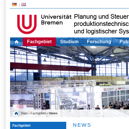
Fachgebiet
Studium
Forschung
Publ
Start
›
Fachgebiet
› News
NEWS
Fachgebiet