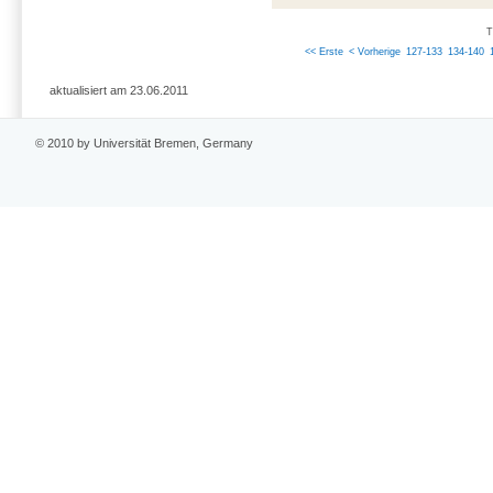
T
<< Erste
< Vorherige
127-133
134-140
aktualisiert am 23.06.2011
© 2010 by Universität Bremen, Germany