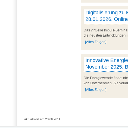
Digitalisierung zu 
28.01.2026, Onlin
Das virtuelle Impuls-Semina
die neusten Entwicklungen im
[Alles Zeigen]
Innovative Energiek
November 2025, 
Die Energiewende findet nich
von Unternehmen. Sie verlang
[Alles Zeigen]
aktualisiert am 23.06.2011