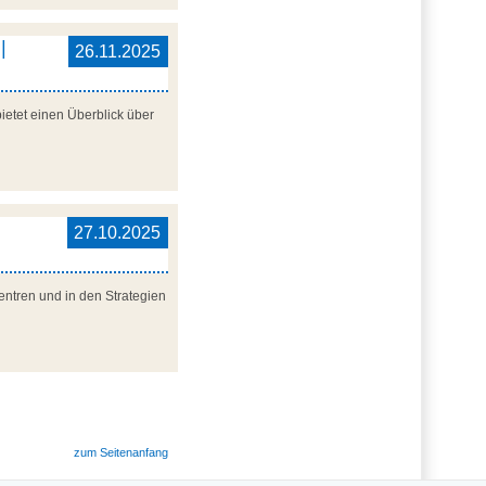
|
26.11.2025
ietet einen Überblick über
27.10.2025
entren und in den Strategien
zum Seitenanfang