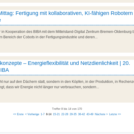
Mittag: Fertigung mit kollaborativen, KI-fähigen Robotern 
e
r in Kooperation des BIBA mit dem Mittelstand-Digital Zentrum Bremen-Oldenburg b
 Bereich der Cobots in der Fertigungsindustrie und deren...
onzepte – Energieflexibilität und Netzdienlichkeit | 20.
BIBA
t nur auf den Dächern statt, sondern in den Köpfen, in der Produktion, in Rechenz
t, dass wir Energie nicht länger nur verbrauchen, sondern...
Treffer 8 bis 14 von 170
<< Erste
< Vorherige
1-7
8-14
15-21
22-28
29-35
36-42
43-49
Nächste >
Letzte >>