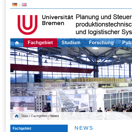
Fachgebiet
Studium
Forschung
Publ
Start
›
Fachgebiet
› News
NEWS
Fachgebiet