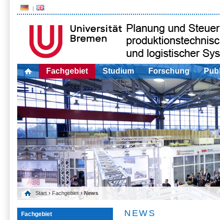
Fachgebiet
Studium
Forschung
Publ
Start
›
Fachgebiet
› News
NEWS
Fachgebiet