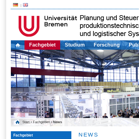
Fachgebiet
Studium
Forschung
Publ
Start
›
Fachgebiet
› News
NEWS
Fachgebiet