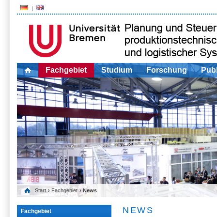
Fachgebiet
Studium
Forschung
Publ
Start
›
Fachgebiet
› News
NEWS
Fachgebiet