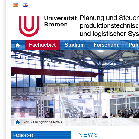
Fachgebiet
Studium
Forschung
Publ
Start
›
Fachgebiet
› News
NEWS
Fachgebiet