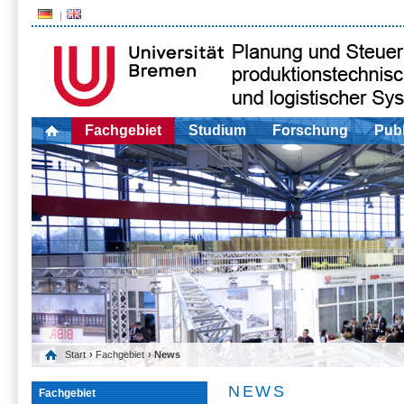
Fachgebiet
Studium
Forschung
Publ
Start
›
Fachgebiet
› News
NEWS
Fachgebiet