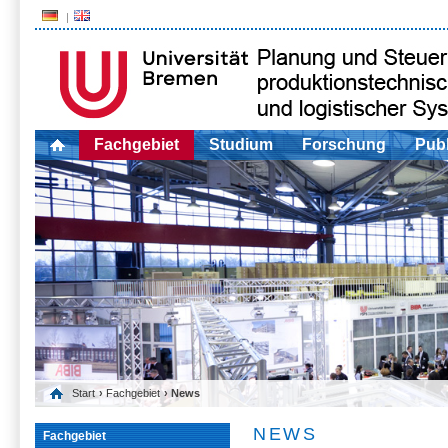
Fachgebiet
Studium
Forschung
Publ
Start
›
Fachgebiet
› News
NEWS
Fachgebiet