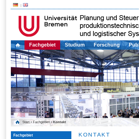
Fachgebiet
Studium
Forschung
Publ
Start
›
Fachgebiet
› Kontakt
KONTAKT
Fachgebiet