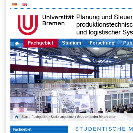
Fachgebiet
Studium
Forschung
Publ
Start
›
Fachgebiet
›
Stellenangebote
› Studentische Mitarbeiter
STUDENTISCHE M
Fachgebiet