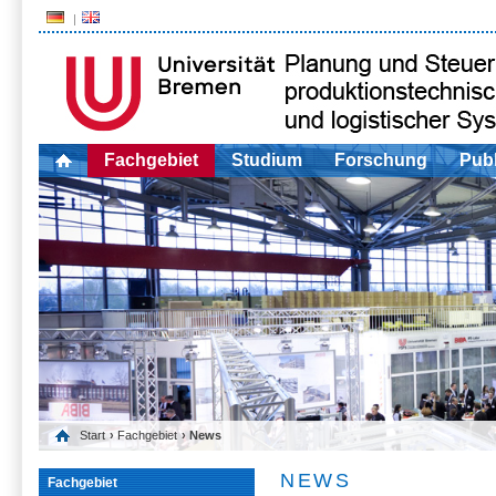
Fachgebiet
Studium
Forschung
Publ
Start
›
Fachgebiet
› News
NEWS
Fachgebiet