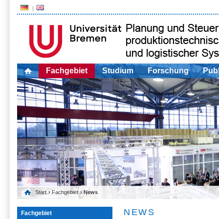
Fachgebiet
Studium
Forschung
Publ
Start
›
Fachgebiet
› News
NEWS
Fachgebiet