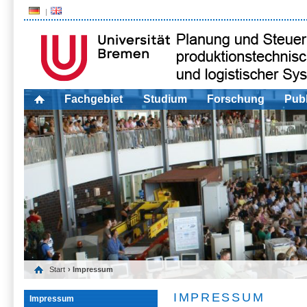
Fachgebiet
Studium
Forschung
Publ
Start
› Impressum
IMPRESSUM
Impressum