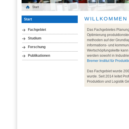
Start
WILLKOMMEN
Start
Das Fachgebietes Planung 
Fachgebiet
Optimierung produktionste
Studium
methoden auf der Grundlage
informations- und kommun
Forschung
Wertschöpfungskette kann 
werden sowohl in Industrie
Publikationen
Bremer Institut für Produk
Das Fachgebiet wurde 2000
wurde. Seit 2014 leitet Pro
Produktion und Logistik Gm