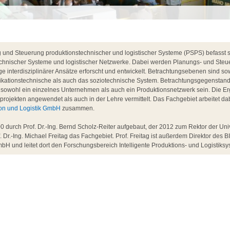
und Steuerung produktionstechnischer und logistischer Systeme (PSPS) befasst si
chnischer Systeme und logistischer Netzwerke. Dabei werden Planungs- und Steu
 interdisziplinärer Ansätze erforscht und entwickelt. Betrachtungsebenen sind so
ikationstechnische als auch das soziotechnische System. Betrachtungsgegenstan
sowohl ein einzelnes Unternehmen als auch ein Produktionsnetzwerk sein. Die E
projekten angewendet als auch in der Lehre vermittelt. Das Fachgebiet arbeitet d
tion und Logistik GmbH
zusammen.
 durch Prof. Dr.-Ing. Bernd Scholz-Reiter aufgebaut, der 2012 zum Rektor der Uni
f. Dr.-Ing. Michael Freitag das Fachgebiet. Prof. Freitag ist außerdem Direktor des BI
bH und leitet dort den Forschungsbereich Intelligente Produktions- und Logistiksy