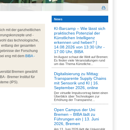
News
KI-Barcamp – Wie lässt sich
ch mit der ganzheitlichen
praktisches Potenzial der
erungskonzepte und -
Künstlichen Intelligenz
wohl das technologische,
erkennen und heben? |
d entlang der gesamten
14.08.2026 von 13:30 Uhr -
rgebnisse der Forschung
17:00 Uhr, BIBA
abei eng mit dem
BIBA -
Im August schaut die Welt auf Bremen:
Es finden viele Veranstaltungen rund
um das Thema Künstliche...
versität Bremen gewählt
Digitalisierung zu Mittag:
BA - Bremer Institut für
Transparente Supply Chains
steme (IPS).
mit Sensorik und KI | 16.
September 2026, online
Der virtuelle Impulsvortrag bietet einen
Überblick über Technologien zur
Erhöhung der Transparenz...
Open Campus der Uni
Bremen – BIBA lädt zu
Führungen ein | 13. Juni
2026, Bremen
Am 13. Juni 2026 lädt die Universität