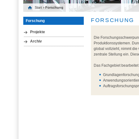
Start
› Forschung
FORSCHUNG
Forschung
Projekte
Die Forschungsschwerpunkt
Archiv
Produktionssystemen. Durch
global vollzieht, nimmt di
zentrale Stellung ein. Die
Das Fachgebiet bearbeitet
Grundlagenforschung
Anwendungsorientier
Auftragsforschungspr