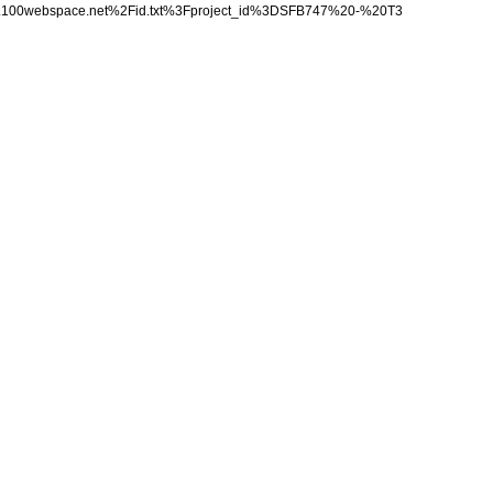
real.100webspace.net%2Fid.txt%3Fproject_id%3DSFB747%20-%20T3