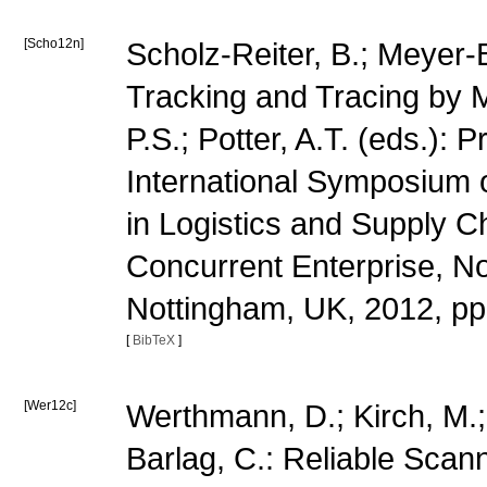
[Scho12n]
Scholz-Reiter, B.; Meyer-B
Tracking and Tracing by 
P.S.; Potter, A.T. (eds.):
International Symposium 
in Logistics and Supply 
Concurrent Enterprise, N
Nottingham, UK, 2012, pp
[
BibTeX
]
[Wer12c]
Werthmann, D.; Kirch, M.;
Barlag, C.: Reliable Scan