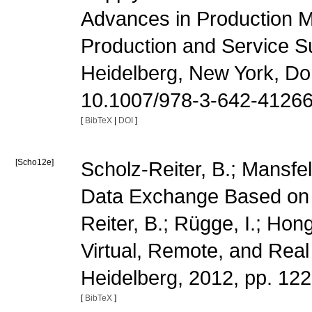
Advances in Production 
Production and Service Su
Heidelberg, New York, Do
10.1007/978-3-642-41266
[
BibTeX
|
DOI
]
[Scho12e]
Scholz-Reiter, B.; Mansfe
Data Exchange Based on 
Reiter, B.; Rügge, I.; Hong
Virtual, Remote, and Real 
Heidelberg, 2012, pp. 12
[
BibTeX
]