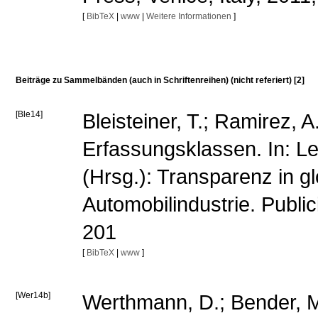
[
BibTeX
|
www
|
Weitere Informationen
]
Beiträge zu Sammelbänden (auch in Schriftenreihen) (nicht referiert) [2]
[Ble14]
Bleisteiner, T.; Ramirez,
Erfassungsklassen. In: Lep
(Hrsg.): Transparenz in gl
Automobilindustrie. Public
201
[
BibTeX
|
www
]
[Wer14b]
Werthmann, D.; Bender, M.;