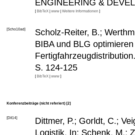
ENGINEERING & DEVELOP
[
BibTeX
|
www
|
Weitere Informationen
]
[Scho10ad]
Scholz-Reiter, B.; Werthm
BIBA und BLG optimieren
Fertigfahrzeugdistribution
S. 124-125
[
BibTeX
|
www
]
Konferenzbeiträge (nicht referiert) [2]
[Dit14]
Dittmer, P.; Gorldt, C.; Ve
Logistik. In: Schenk, M.; Z