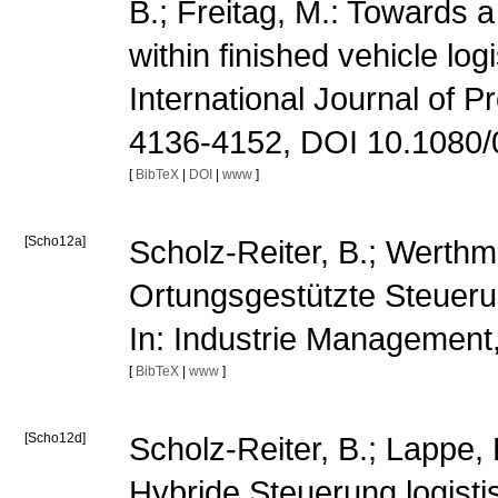
B.; Freitag, M.: Towards 
within finished vehicle lo
International Journal of 
4136-4152, DOI 10.1080
[
BibTeX
|
DOI
|
www
]
[Scho12a]
Scholz-Reiter, B.; Werthma
Ortungsgestützte Steueru
In: Industrie Management
[
BibTeX
|
www
]
[Scho12d]
Scholz-Reiter, B.; Lappe,
Hybride Steuerung logisti