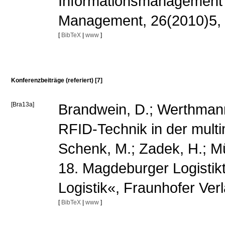
Informationsmanagement in
Management, 26(2010)5, 
[
BibTeX
|
www
]
Konferenzbeiträge (referiert) [7]
[Bra13a]
Brandwein, D.; Werthmann,
RFID-Technik in der multi
Schenk, M.; Zadek, H.; Müll
18. Magdeburger Logistik
Logistik«, Fraunhofer Verl
[
BibTeX
|
www
]