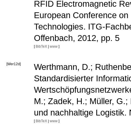
RFID Electromagnetic Rev
European Conference on 
Technologies. ITG-Fachb
Offenbach, 2012, pp. 5
[
BibTeX
|
www
]
[Wer12d]
Werthmann, D.; Ruthenbeck
Standardisierter Informat
Wertschöpfungsnetzwerken
M.; Zadek, H.; Müller, G.; 
und nachhaltige Logistik
[
BibTeX
|
www
]