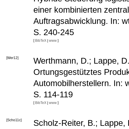
einer kombinierten zentr
Auftragsabwicklung. In: w
S. 240-245
[
BibTeX
|
www
]
[Wer12]
Werthmann, D.; Lappe, D.; 
Ortungsgestütztes Produkt
Automobilherstellern. In: 
S. 114-119
[
BibTeX
|
www
]
[Scho11c]
Scholz-Reiter, B.; Lappe,