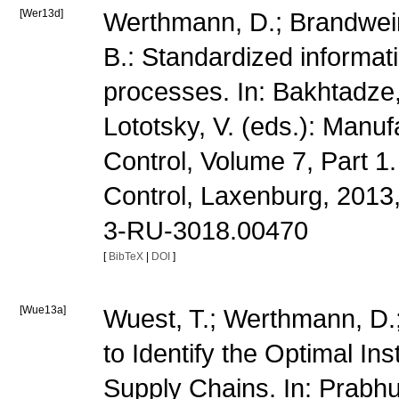
[Wer13d]
Werthmann, D.; Brandwein
B.: Standardized informat
processes. In: Bakhtadze,
Lototsky, V. (eds.): Manu
Control, Volume 7, Part 1.
Control, Laxenburg, 2013
3-RU-3018.00470
[
BibTeX
|
DOI
]
[Wue13a]
Wuest, T.; Werthmann, D.
to Identify the Optimal Ins
Supply Chains. In: Prabhu, 