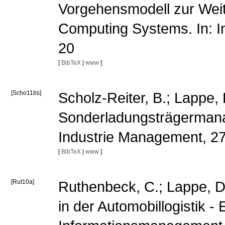
Vorgehensmodell zur Weit
Computing Systems. In: I
20
[
BibTeX
|
www
]
[Scho11bs]
Scholz-Reiter, B.; Lappe,
Sonderladungsträgermanag
Industrie Management, 27
[
BibTeX
|
www
]
[Rut10a]
Ruthenbeck, C.; Lappe, 
in der Automobillogistik - 