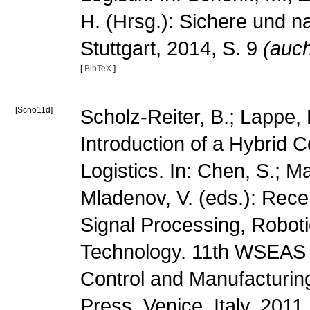
H. (Hrsg.): Sichere und na
Stuttgart, 2014, S. 9
(auch
[
BibTeX
]
[Scho11d]
Scholz-Reiter, B.; Lappe,
Introduction of a Hybrid 
Logistics. In: Chen, S.; M
Mladenov, V. (eds.): Rec
Signal Processing, Roboti
Technology. 11th WSEAS I
Control and Manufactur
Press, Venice, Italy, 2011