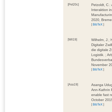
[Pet20c]
Petzoldt, C.
Interaktion i
Manufacturi
2020, Breme
[
BibTeX
]
[Wil19]
Wilhelm, J.; 
Digitaler Zwi
die digitale 
Logistik. ; A
Bundesverban
November 2
[
BibTeX
]
[Asa19]
Asanga Uduga
Ann-Kathrin 
enable fast 
October 201
[
BibTeX
]