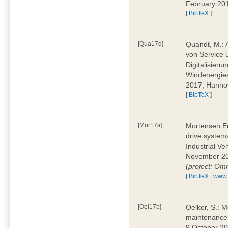
February 20
[
BibTeX
]
[Qua17d]
Quandt, M.: 
von Service 
Digitalisieru
Windenergie
2017, Hann
[
BibTeX
]
[Mor17a]
Mortensen Ern
drive system
Industrial V
November 20
(project: Om
[
BibTeX
|
www
[Oel17b]
Oelker, S.: M
maintenance 
9 October 20