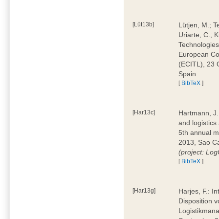
[Lüt13b]
Lütjen, M.; T
Uriarte, C.;
Technologies
European Con
(ECITL), 23 
Spain
[
BibTeX
]
[Har13c]
Hartmann, J.;
and logistic
5th annual m
2013, Sao Car
(project: L
[
BibTeX
]
[Har13g]
Harjes, F.: I
Disposition v
Logistikman