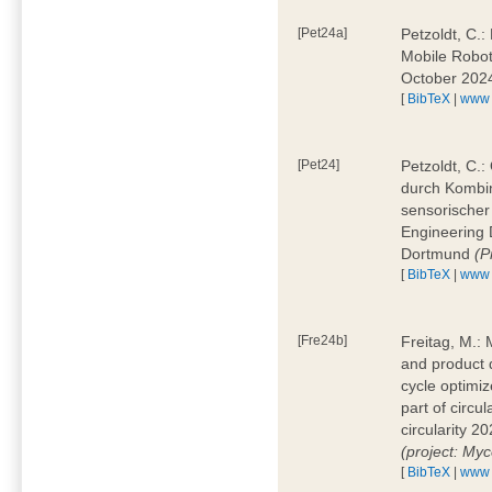
[Pet24a]
Petzoldt, C.:
Mobile Robot
October 2024
[
BibTeX
|
www
[Pet24]
Petzoldt, C.:
durch Kombi
sensorischer 
Engineering
Dortmund
(P
[
BibTeX
|
www
[Fre24b]
Freitag, M.: 
and product 
cycle optimi
part of circ
circularity 
(project: Myc
[
BibTeX
|
www