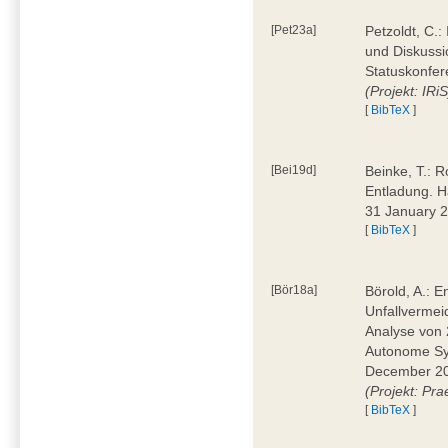
[Pet23a]
Petzoldt, C.
und Diskussi
Statuskonfer
(Projekt: IRiS
[
BibTeX
]
[Bei19d]
Beinke, T.: R
Entladung. H
31 January 
[
BibTeX
]
[Bör18a]
Börold, A.: 
Unfallvermei
Analyse von 
Autonome Sys
December 20
(Projekt: Pr
[
BibTeX
]