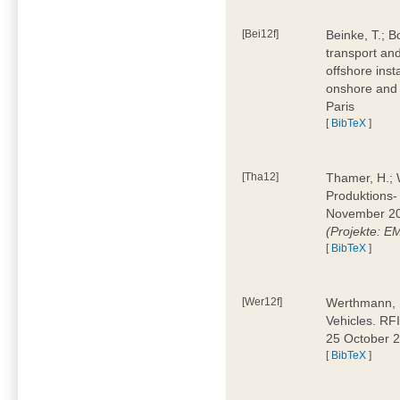
[Bei12f]
Beinke, T.; B
transport an
offshore inst
onshore and 
Paris
[
BibTeX
]
[Tha12]
Thamer, H.; W
Produktions-
November 20
(Projekte: 
[
BibTeX
]
[Wer12f]
Werthmann, D
Vehicles. RF
25 October 
[
BibTeX
]