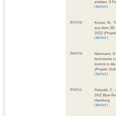
erleben, 9 
[
BibTeX
]
[Kre22a]
Kreutz, M.; 
aus dem 3D-
2022
(Projekt
[
BibTeX
]
[Nie22a]
Niermann, D.:
technische L
kommt in die
(Projekt: Ko
[
BibTeX
]
[Pet21c]
Petzoldt, C.:
DVZ Blue-Ro
Hamburg
[
BibTeX
]