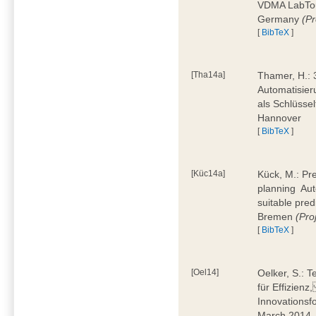
VDMA LabTour
Germany
(Pr
[
BibTeX
]
[Tha14a]
Thamer, H.: 
Automatisier
als Schlüssel
Hannover
[
BibTeX
]
[Küc14a]
Kück, M.: Pr
planning  Au
suitable pre
Bremen
(Pr
[
BibTeX
]
[Oel14]
Oelker, S.: T
für Effizienz
Innovationsf
March 2014,