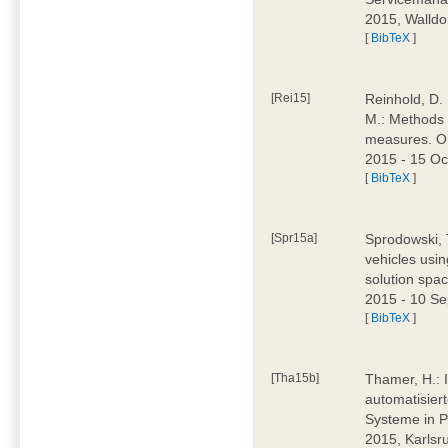
2015, Walldo
[
BibTeX
]
[Rei15]
Reinhold, D. 
M.: Methods 
measures. 
2015 - 15 O
[
BibTeX
]
[Spr15a]
Sprodowski, 
vehicles usi
solution sp
2015 - 10 Se
[
BibTeX
]
[Tha15b]
Thamer, H.: 
automatisier
Systeme in Pr
2015, Karlsr