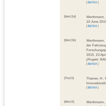
[
BibTeX
]
[Wer15d]
Werthmann, D
10 June 2015
[
BibTeX
]
[Wer15b]
Werthmann, D
der Fahrzeug
Forschungspr
2015, 23 Apri
(Projekt: RA
[
BibTeX
]
[Tha15]
Thamer, H.: R
Innovationsf
[
BibTeX
]
[Wer15]
Werthmann, D.