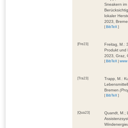
Sneakern im 
Berücksichti
lokaler Hers
2023, Brem
[
BibTeX
]
[Fre23]
Freitag, M.:
Produkt und 
2023, Graz, 
[
BibTeX
|
www
[Tra23]
Trapp, M.: K
Lebensmittell
Bremen
(Pro
[
BibTeX
]
[Qua23]
Quandt, M.; L
Assistenzsys
Windenergiea