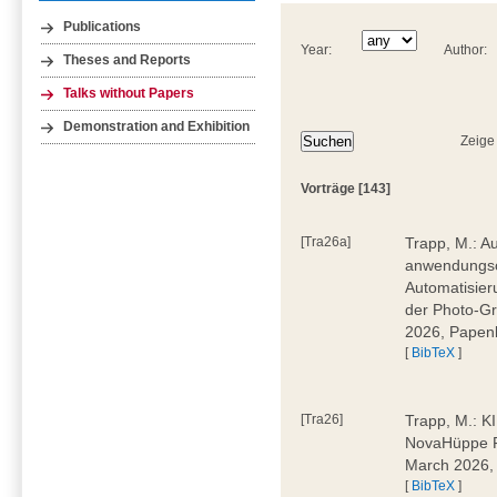
Publications
Year:
Author:
Theses and Reports
Talks without Papers
Demonstration and Exhibition
Zeige
Vorträge [143]
[Tra26a]
Trapp, M.: Au
anwendungsor
Automatisie
der Photo-Gro
2026, Papen
[
BibTeX
]
[Tra26]
Trapp, M.: K
NovaHüppe F
March 2026,
[
BibTeX
]