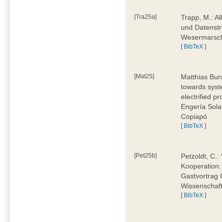
[Tra25a]
Trapp, M.: Al
und Datenstr
Wesermarsch
[
BibTeX
]
[Mat25]
Matthias Burw
towards syst
electrified p
Engería Sola
Copiapó
[
BibTeX
]
[Pet25b]
Petzoldt, C.:
Kooperation:
Gastvortrag 
Wissenschaft
[
BibTeX
]