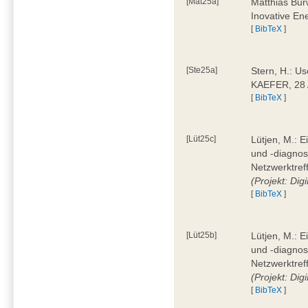
[Mat25a]
Matthias Bur
Inovative En
[
BibTeX
]
[Ste25a]
Stern, H.: Us
KAEFER, 28 
[
BibTeX
]
[Lüt25c]
Lütjen, M.: 
und -diagnos
Netzwerktref
(Projekt: Dig
[
BibTeX
]
[Lüt25b]
Lütjen, M.: 
und -diagnos
Netzwerktref
(Projekt: Dig
[
BibTeX
]