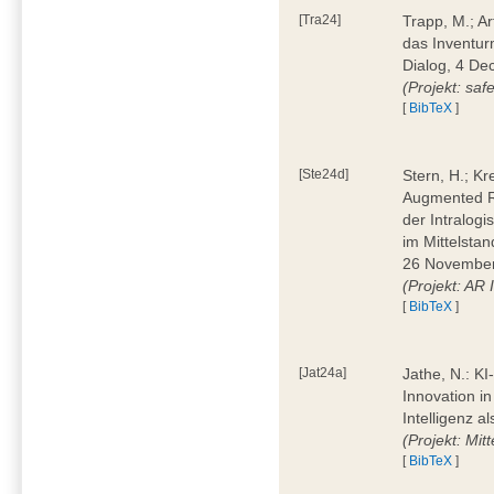
[Tra24]
Trapp, M.; A
das Inventur
Dialog, 4 D
(Projekt: saf
[
BibTeX
]
[Ste24d]
Stern, H.; Kr
Augmented Re
der Intralogis
im Mittelstan
26 November
(Projekt: AR
[
BibTeX
]
[Jat24a]
Jathe, N.: KI
Innovation in
Intelligenz a
(Projekt: Mit
[
BibTeX
]