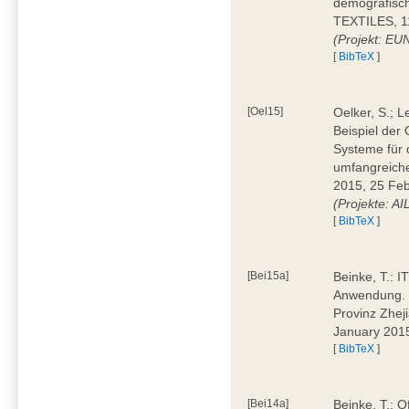
demografisc
TEXTILES, 11
(Projekt: EU
[
BibTeX
]
[Oel15]
Oelker, S.; 
Beispiel der 
Systeme für 
umfangreiche
2015, 25 Feb
(Projekte: A
[
BibTeX
]
[Bei15a]
Beinke, T.: IT
Anwendung. D
Provinz Zhej
January 201
[
BibTeX
]
[Bei14a]
Beinke, T.: 