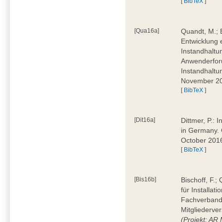
[
BibTeX
]
[Qua16a]
Quandt, M.; 
Entwicklung 
Instandhaltu
Anwenderforu
Instandhaltu
November 2
[
BibTeX
]
[Dit16a]
Dittmer, P.: 
in Germany. 
October 201
[
BibTeX
]
[Bis16b]
Bischoff, F.
für Installat
Fachverband 
Mitgliederve
(Projekt: AR