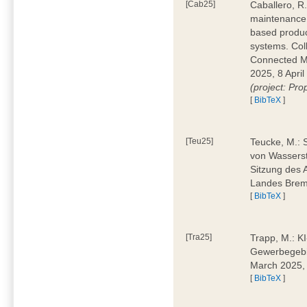
[Cab25]
Caballero, R.
maintenance 
based produc
systems. Col
Connected M
2025, 8 April
(project: Pro
[
BibTeX
]
[Teu25]
Teucke, M.: 
von Wasserst
Sitzung des 
Landes Brem
[
BibTeX
]
[Tra25]
Trapp, M.: K
Gewerbegebi
March 2025,
[
BibTeX
]