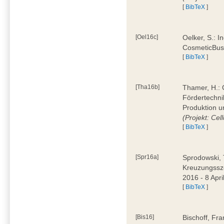
[
BibTeX
]
[Oel16c]
Oelker, S.: I
CosmeticBus
[
BibTeX
]
[Tha16b]
Thamer, H.: C
Fördertechnik
Produktion u
(Projekt: Cel
[
BibTeX
]
[Spr16a]
Sprodowski, 
Kreuzungssze
2016 - 8 Apri
[
BibTeX
]
[Bis16]
Bischoff, Fr