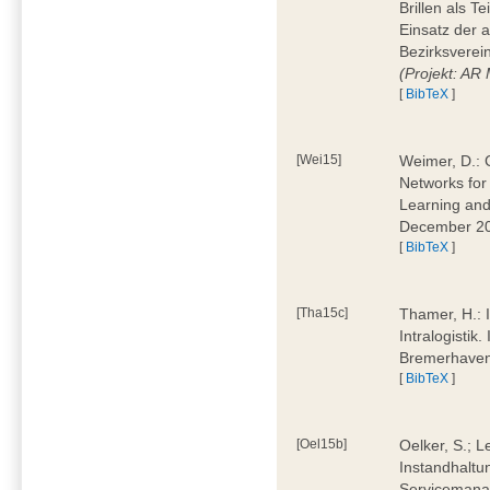
Brillen als T
Einsatz der 
Bezirksverei
(Projekt: AR
[
BibTeX
]
[Wei15]
Weimer, D.: 
Networks for
Learning and 
December 20
[
BibTeX
]
[Tha15c]
Thamer, H.: I
Intralogistik
Bremerhave
[
BibTeX
]
[Oel15b]
Oelker, S.; L
Instandhaltu
Servicemana