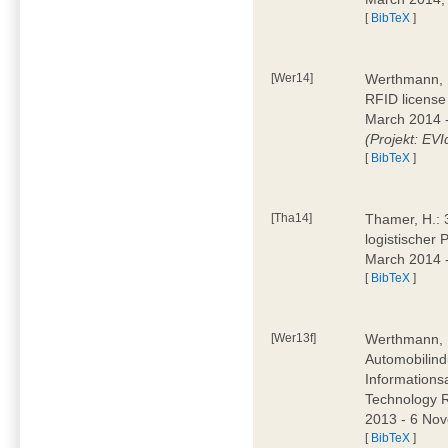
[
BibTeX
]
[Wer14]
Werthmann, D
RFID license
March 2014 
(Projekt: EVI
[
BibTeX
]
[Tha14]
Thamer, H.: 
logistischer
March 2014 -
[
BibTeX
]
[Wer13f]
Werthmann, D
Automobilind
Information
Technology 
2013 - 6 Nov
[
BibTeX
]