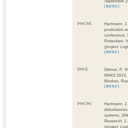
September 
[
BibTeX
]
[Har13d]
Hartmann, J.:
production a
conference,
Rotterdam, 
(project: L
[
BibTeX
]
[Dit13]
Dittmer, P.: 
MAKS 2013, 
Moskau, Ru
[
BibTeX
]
[Har13e]
Hartmann, J.:
disturbances 
systems. 26t
Research, 1 J
(project: L