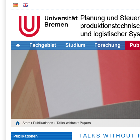
Fachgebiet
Studium
Forschung
Publ
Start
›
Publikationen
› Talks without Papers
TALKS WITHOUT 
Publikationen