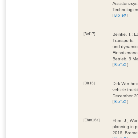
Assistenzsys
Technologien
[
BibTeX
]
[Bei17]
Beinke, T.: 
Transports -
und dynamis
Einsatzmana
Betrieb, 9 
[
BibTeX
]
[Dir16]
Dirk Werthma
vehicle trac
December 2
[
BibTeX
]
[Ehm16a]
Ehm, J.; Wer
planning in
2016, Breme