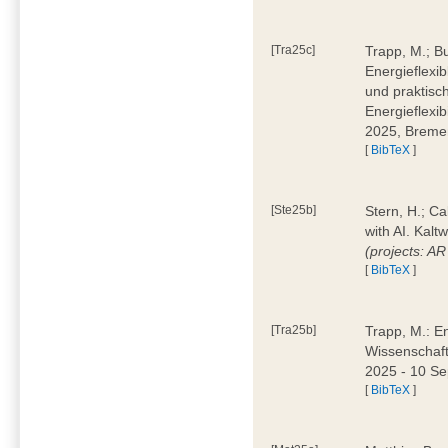
[Tra25c]
Trapp, M.; B
Energieflexi
und praktisch
Energieflexib
2025, Brem
[
BibTeX
]
[Ste25b]
Stern, H.; C
with AI. Kal
(projects: A
[
BibTeX
]
[Tra25b]
Trapp, M.: E
Wissenschaf
2025 - 10 S
[
BibTeX
]