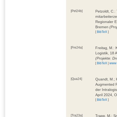
[Pet24b]
Petzoldt, C.
mitarbeiterze
Regionaler E
Bremen
(Pro
[
BibTeX
]
[Fre24a]
Freitag, M.:
Logistik, 18 
(Projekte: D
[
BibTeX
|
www
[Qua24]
Quandt, M.; K
Augmented Re
der Intralogi
April 2024, 
[
BibTeX
]
[Tra23a]
Trapp, M.: S