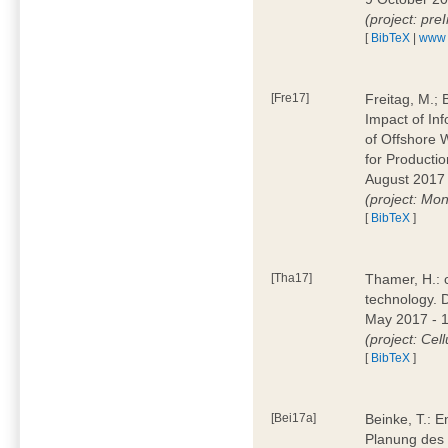
(project: pre
[
BibTeX
|
www
[Fre17]
Freitag, M.; 
Impact of Inf
of Offshore 
for Producti
August 2017 
(project: Mo
[
BibTeX
]
[Tha17]
Thamer, H.: 
technology. 
May 2017 - 
(project: Cell
[
BibTeX
]
[Bei17a]
Beinke, T.: E
Planung des 