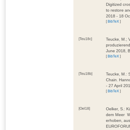
Digitized cr
to restore an
2018 - 18 O
[
BibTeX
]
[Teu18c]
Teucke, M.; Ve
produzieren
June 2018,
[
BibTeX
]
[Teu18b]
Teucke, M.: 
Chain. Hanno
- 27 April 2
[
BibTeX
]
[Oel18]
Oelker, S.: K
dem Meer  
erhoben, aus
EUROFORUM 