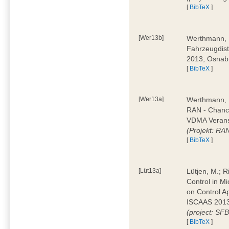
[
BibTeX
]
[Wer13b]
Werthmann, D
Fahrzeugdist
2013, Osnab
[
BibTeX
]
[Wer13a]
Werthmann, 
RAN - Chanc
VDMA Veranst
(Projekt: RA
[
BibTeX
]
[Lüt13a]
Lütjen, M.; Ri
Control in M
on Control A
ISCAAS 2013
(project: SF
[
BibTeX
]