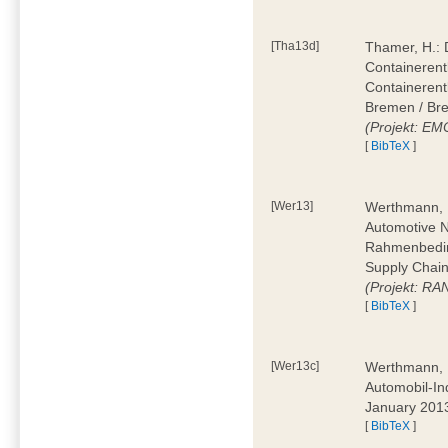
[Tha13d]
Thamer, H.: 
Containerentl
Containeren
Bremen / Bre
(Projekt: E
[
BibTeX
]
[Wer13]
Werthmann, D
Automotive 
Rahmenbedin
Supply Chain
(Projekt: RA
[
BibTeX
]
[Wer13c]
Werthmann, D
Automobil-In
January 201
[
BibTeX
]