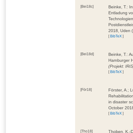
[Bei18c]
Beinke, T.: I
Entladung von
Technologie
Postdienstle
2018, Uden 
[
BibTeX
]
[Bei18d]
Beinke, T.: 
Hamburger H
(Projekt: IRiS
[
BibTeX
]
[För18]
Förster, A.; 
Rehabilitati
in disaster 
October 201
[
BibTeX
]
[Tho18]
Thoben, K.-D.