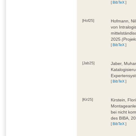
[
BibTeX
]
[Hof25]
Hofmann, Nil
von Intralogi
mittelständi
2025
(Proje
[
BibTeX
]
[Jab25]
Jaber, Muham
Katalogisier
Expertensyst
[
BibTeX
]
[Kir25]
Kirstein, Flo
Montageanle
bei nicht ko
des BIBA, 2
[
BibTeX
]