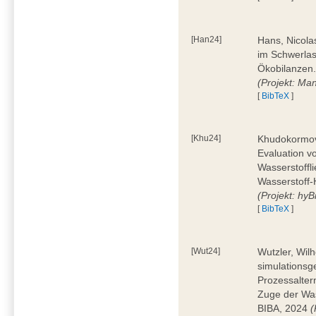
[Han24]
Hans, Nicola
im Schwerla
Ökobilanzen.
(Projekt: Man
[
BibTeX
]
[Khu24]
Khudokormov,
Evaluation v
Wasserstoffl
Wasserstoff-
(Projekt: hyBi
[
BibTeX
]
[Wut24]
Wutzler, Wil
simulationsg
Prozessalter
Zuge der Was
BIBA, 2024
(