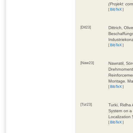
(Projekt: co
[
BibTeX
]
[Dit23]
Dittrich, Oli
Beschaffungs
Industriekon
[
BibTeX
]
[Naw23]
Nawratil, Sör
Drehmoments
Reinforcemen
Montage. Mas
[
BibTeX
]
[Tur23]
Turki, Ridha 
System on a 
Localization
[
BibTeX
]