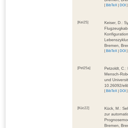
[
BibTeX
|
DOI
]
[Kei25]
Keiser, D.: 
Flugzeugkabi
Konfiguratio
Lebenszyklus
Bremen, Bre
[
BibTeX
|
DOI
]
[Pet25a]
Petzoldt, C.
Mensch-Robot
und Universi
10.26092/eli
[
BibTeX
|
DOI
]
[Küc22]
Kück, M.: Se
zur automati
Prognosemode
Bremen, Bre