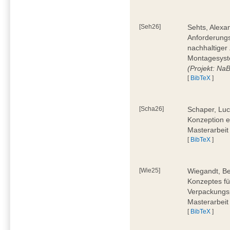
[Seh26]
Sehts, Alexa
Anforderungs
nachhaltiger 
Montagesyst
(Projekt: Na
[
BibTeX
]
[Scha26]
Schaper, Luc
Konzeption e
Masterarbeit
[
BibTeX
]
[Wie25]
Wiegandt, Be
Konzeptes fü
Verpackungsp
Masterarbeit
[
BibTeX
]