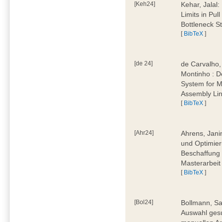
[Keh24]
Kehar, Jalal
Limits in Pu
Bottleneck St
[
BibTeX
]
[de 24]
de Carvalho,
Montinho : 
System for M
Assembly Lin
[
BibTeX
]
[Ahr24]
Ahrens, Jani
und Optimier
Beschaffung 
Masterarbeit
[
BibTeX
]
[Bol24]
Bollmann, Sa
Auswahl ges