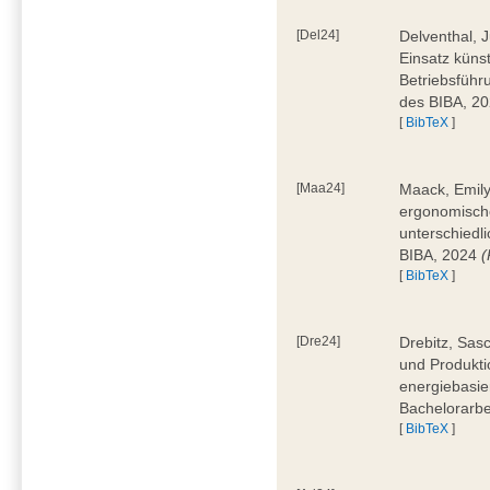
[Del24]
Delventhal, 
Einsatz künst
Betriebsführ
des BIBA, 2
[
BibTeX
]
[Maa24]
Maack, Emily
ergonomische
unterschiedl
BIBA, 2024
(
[
BibTeX
]
[Dre24]
Drebitz, Sas
und Produktio
energiebasie
Bachelorarbe
[
BibTeX
]