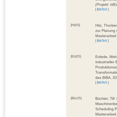
(Projekt: Id
[
BibTeX
]
[Hit25]
Hitz, Thorbe
zur Planung 
Masterarbeit
[
BibTeX
]
[Erd25]
Erdede, Meh
industrielle
Produktionss
Transformati
des BIBA, 2
[
BibTeX
]
[Büc25]
Büchter, Till:
Maschinenbe
Scheduling P
Masterarbeit