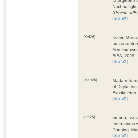
Energieeffizi
Nachhaltigke
(Projekt: Id
[
BibTeX
]
[Kel26]
Keller, Mori
nutzerzentrie
Arbeitsanwei
BIBA, 2026
[
BibTeX
]
[Mad26]
Madam Sampa
of Digital In
Exoskeleton 
[
BibTeX
]
[em26]
emberi, Ivan
Instructions
Donning. Mas
[
BibTeX
]