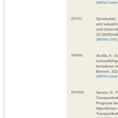
[
BibTeX
|
www
[Spr21]
Sprodowski, 
and suboptima
und Universi
10.26092/eli
[
BibTeX
|
DOI
[Ait20b]
Ait Alla, A.:
echtzeitfähig
komplexen t
Bremen, 202
[
BibTeX
|
www
[Ser20a]
Servos, N.: P
Transportket
Prognose der
Algorithmen 
Transportket