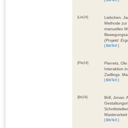
[Lie24]
Liebchen, Ja
Methode zur
manuellen M
Bewegungsan
(Projekt: Erg
[
BibTeX
]
[Pie24]
Pierrets, Ol
Interaktion i
Zwillings. M
[
BibTeX
]
[Bri24]
Brill, Jonas:
Gestaltungsr
Schnittstelle
Masterarbeit
[
BibTeX
]