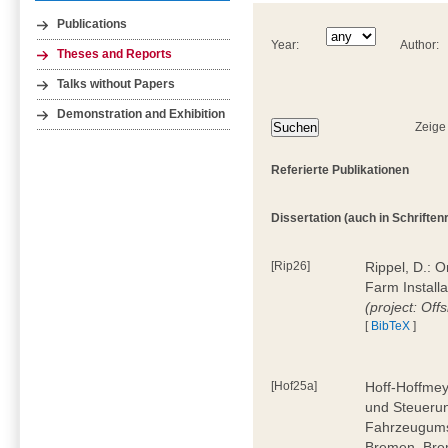
Publications
Year:
Author:
Theses and Reports
Talks without Papers
Demonstration and Exhibition
Zeige
Referierte Publikationen
Dissertation (auch in Schriftenre
[Rip26]
Rippel, D.: 
Farm Install
(project: Off
[
BibTeX
]
[Hof25a]
Hoff-Hoffmey
und Steuerun
Fahrzeugumsc
Bremen, Bre