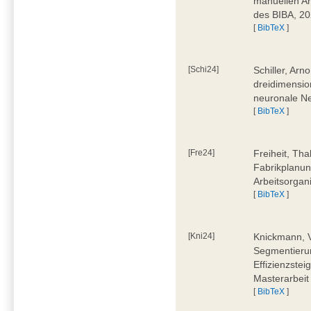
manuellen Ar
des BIBA, 2
[
BibTeX
]
[Schi24]
Schiller, Ar
dreidimensio
neuronale Ne
[
BibTeX
]
[Fre24]
Freiheit, Tha
Fabrikplanu
Arbeitsorgan
[
BibTeX
]
[Kni24]
Knickmann, V
Segmentierun
Effizienzste
Masterarbeit
[
BibTeX
]