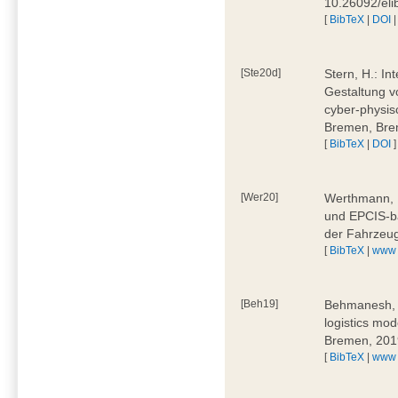
10.26092/el
[
BibTeX
|
DOI
[Ste20d]
Stern, H.: In
Gestaltung v
cyber-physis
Bremen, Bre
[
BibTeX
|
DOI
]
[Wer20]
Werthmann, D
und EPCIS-b
der Fahrzeu
[
BibTeX
|
www
[Beh19]
Behmanesh, E
logistics mo
Bremen, 201
[
BibTeX
|
www