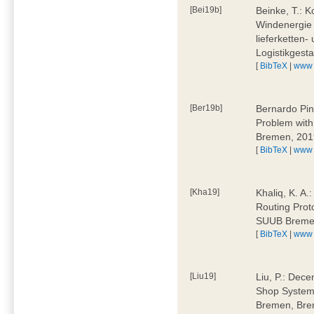
[Bei19b]
Beinke, T.: K
Windenergie 
lieferketten-
Logistikges
[
BibTeX
|
www
[Ber19b]
Bernardo Pin
Problem wit
Bremen, 201
[
BibTeX
|
www
[Kha19]
Khaliq, K. A.
Routing Prot
SUUB Breme
[
BibTeX
|
www
[Liu19]
Liu, P.: Dece
Shop System
Bremen, Bre