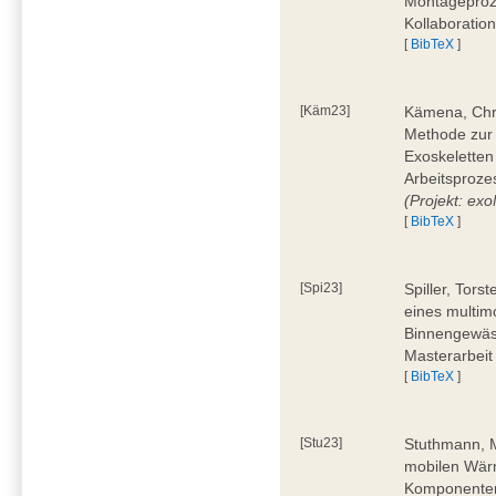
Montageproz
Kollaboratio
[
BibTeX
]
[Käm23]
Kämena, Chri
Methode zur
Exoskeletten
Arbeitsproze
(Projekt: e
[
BibTeX
]
[Spi23]
Spiller, Tors
eines multi
Binnengewäss
Masterarbeit
[
BibTeX
]
[Stu23]
Stuthmann, M
mobilen Wärm
Komponenten