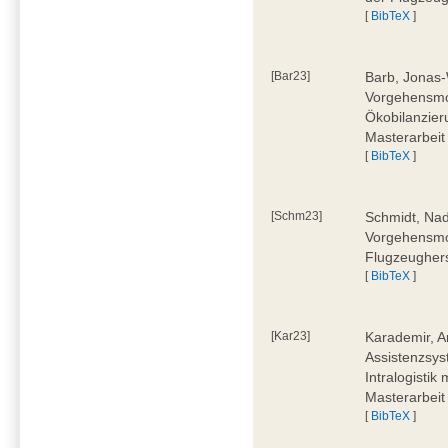
[
BibTeX
]
[Bar23]
Barb, Jonas-
Vorgehensmod
Ökobilanzier
Masterarbeit
[
BibTeX
]
[Schm23]
Schmidt, Nad
Vorgehensmod
Flugzeughers
[
BibTeX
]
[Kar23]
Karademir, A
Assistenzsyst
Intralogistik
Masterarbeit
[
BibTeX
]