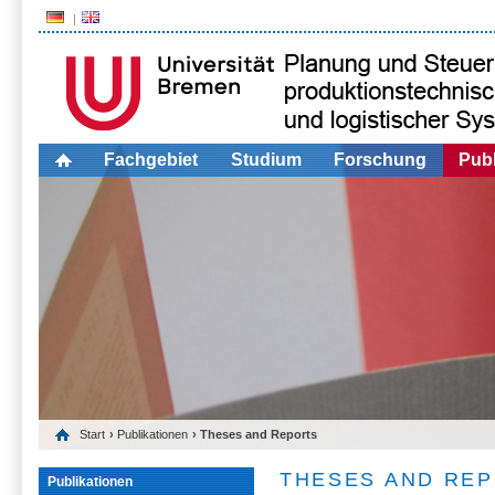
Fachgebiet
Studium
Forschung
Publ
Start
›
Publikationen
› Theses and Reports
THESES AND RE
Publikationen