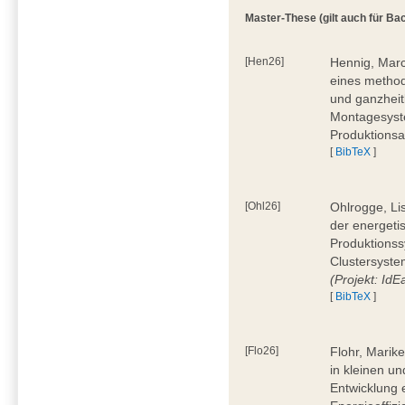
Master-These (gilt auch für Bac
[Hen26]
Hennig, Marc
eines method
und ganzheit
Montagesyste
Produktionsa
[
BibTeX
]
[Ohl26]
Ohlrogge, Li
der energeti
Produktionss
Clustersyste
(Projekt: Id
[
BibTeX
]
[Flo26]
Flohr, Marik
in kleinen u
Entwicklung 