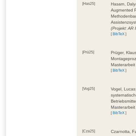
[Has25]
Hasam, Dalya
Augmented Re
Methodenbauk
Assistenzsys
(Projekt: AR
[
BibTeX
]
[Prü25]
Prüger, Klau
Montageproz
Masterarbeit
[
BibTeX
]
[Vog25]
Vogel, Lucas
systematisch
Betriebsmitt
Masterarbeit
[
BibTeX
]
[Cza25]
Czarnotta, F