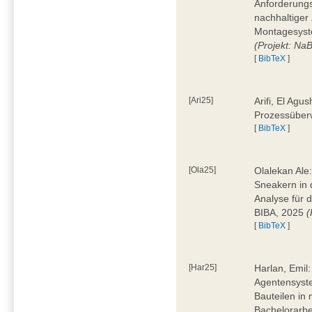
Anforderungs
nachhaltiger 
Montagesyst
(Projekt: Na
[
BibTeX
]
[Ari25]
Arifi, El Agus
Prozessüber
[
BibTeX
]
[Ola25]
Olalekan Ale
Sneakern in d
Analyse für 
BIBA, 2025
(
[
BibTeX
]
[Har25]
Harlan, Emil
Agentensyst
Bauteilen in
Bachelorarbe