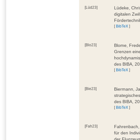
[Lüd23]
Lüdeke, Chri
digitalen Zwi
Fördertechni
[
BibTeX
]
[Blo23]
Blome, Frede
Grenzen eine
hochdynamis
des BIBA, 2
[
BibTeX
]
[Bie23]
Biermann, Ja
strategische
des BIBA, 2
[
BibTeX
]
[Fah23]
Fahrenbach, 
für den Indiv
der Flugzeug