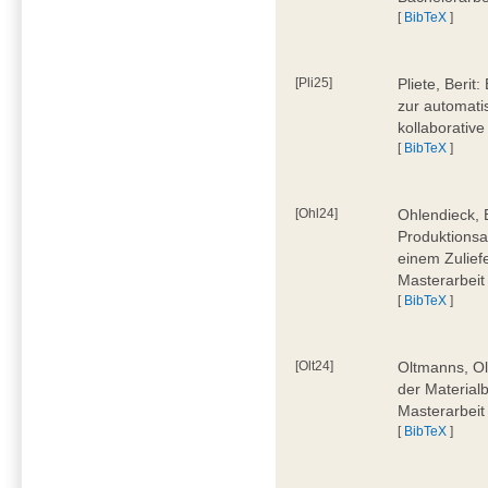
[
BibTeX
]
[Pli25]
Pliete, Beri
zur automati
kollaborativ
[
BibTeX
]
[Ohl24]
Ohlendieck, 
Produktionsa
einem Zulief
Masterarbeit
[
BibTeX
]
[Olt24]
Oltmanns, Ol
der Material
Masterarbeit
[
BibTeX
]