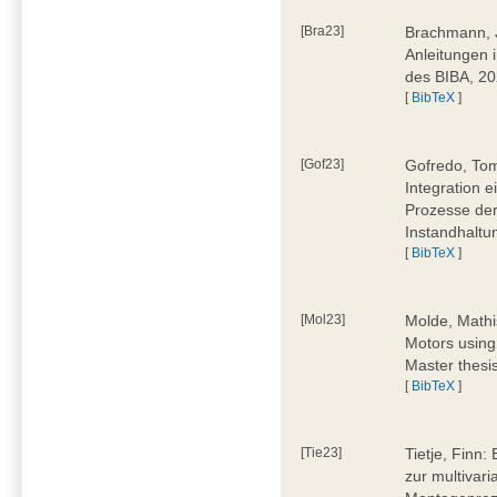
[Bra23]
Brachmann, Ju
Anleitungen 
des BIBA, 2
[
BibTeX
]
[Gof23]
Gofredo, Tom
Integration 
Prozesse der
Instandhaltu
[
BibTeX
]
[Mol23]
Molde, Mathi
Motors using
Master thesi
[
BibTeX
]
[Tie23]
Tietje, Finn
zur multivar