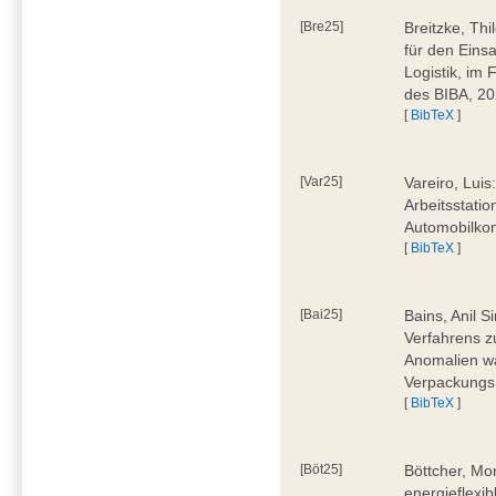
[Bre25]
Breitzke, Th
für den Eins
Logistik, im
des BIBA, 2
[
BibTeX
]
[Var25]
Vareiro, Luis
Arbeitsstatio
Automobilkon
[
BibTeX
]
[Bai25]
Bains, Anil 
Verfahrens 
Anomalien wä
Verpackungs
[
BibTeX
]
[Böt25]
Böttcher, Mo
energieflexi