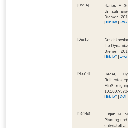
[Har16]
Harjes, F.: S
Umlaufmanag
Bremen, 201
[
BibTeX
|
www
[Das15]
Daschkovska, 
the Dynamics
Bremen, 201
[
BibTeX
|
www
[Heg14]
Heger, J.: D
Reihenfolgep
Fließfertigu
10.1007/978
[
BibTeX
|
DOI
[Lüt14d]
Lütjen, M.: M
Planung und 
entwickelt a