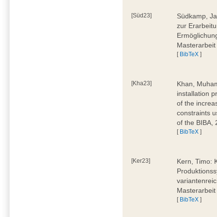
[Süd23]
Südkamp, Jan
zur Erarbeitu
Ermöglichung
Masterarbeit
[
BibTeX
]
[Kha23]
Khan, Muham
installation 
of the increa
constraints u
of the BIBA,
[
BibTeX
]
[Ker23]
Kern, Timo: 
Produktionss
variantenreic
Masterarbeit
[
BibTeX
]