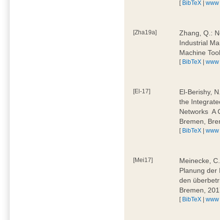
[
BibTeX
|
www
[Zha19a]
Zhang, Q.: N
Industrial M
Machine Too
[
BibTeX
|
www
[El-17]
El-Berishy, 
the Integrate
Networks  A
Bremen, Bre
[
BibTeX
|
www
[Mei17]
Meinecke, C.:
Planung der 
den überbetr
Bremen, 201
[
BibTeX
|
www