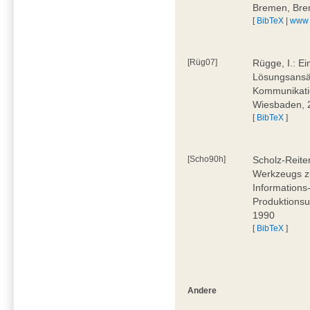
Bremen, Bre
[
BibTeX
|
www
[Rüg07]
Rügge, I.: E
Lösungsansät
Kommunikati
Wiesbaden, 
[
BibTeX
]
[Scho90h]
Scholz-Reite
Werkzeugs zu
Informations
Produktionsu
1990
[
BibTeX
]
Andere