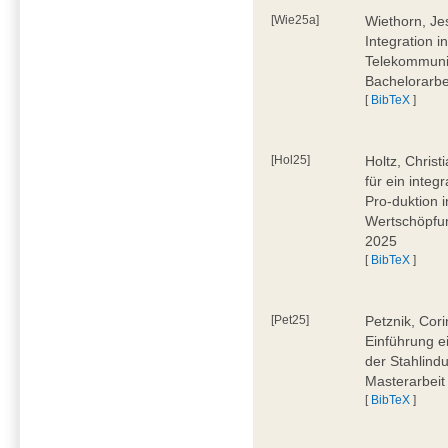
[Wie25a]
Wiethorn, Je
Integration i
Telekommuni
Bachelorarbe
[
BibTeX
]
[Hol25]
Holtz, Chris
für ein inte
Pro-duktion 
Wertschöpfun
2025
[
BibTeX
]
[Pet25]
Petznik, Cor
Einführung e
der Stahlindu
Masterarbeit
[
BibTeX
]