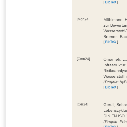
[
BibTeX
]
[Möh24]
Möhlmann, H
zur Bewertun
Wasserstoff-
Bremen. Bac
[
BibTeX
]
[Oma24]
Omameh, L.: 
Infrastruktur
Risikoanalys
Wasserstoffh
(Projekt: hyBi
[
BibTeX
]
[Ger24]
Gerull, Seba
Lebenszyklu
DIN EN ISO 1
(Projekt: Prin
[
BibTeX
]