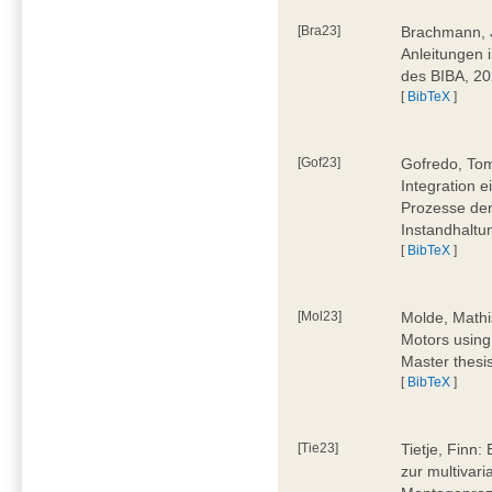
[Bra23]
Brachmann, Ju
Anleitungen 
des BIBA, 2
[
BibTeX
]
[Gof23]
Gofredo, Tom
Integration 
Prozesse der
Instandhaltu
[
BibTeX
]
[Mol23]
Molde, Mathi
Motors using
Master thesi
[
BibTeX
]
[Tie23]
Tietje, Finn
zur multivar