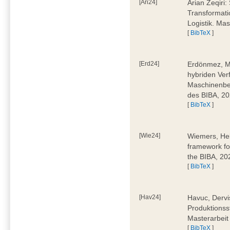
[Ari24]
Arian Zeqiri
Transformati
Logistik. Ma
[
BibTeX
]
[Erd24]
Erdönmez, M
hybriden Ver
Maschinenbe
des BIBA, 2
[
BibTeX
]
[Wie24]
Wiemers, Hel
framework fo
the BIBA, 20
[
BibTeX
]
[Hav24]
Havuc, Dervi
Produktionss
Masterarbeit
[
BibTeX
]