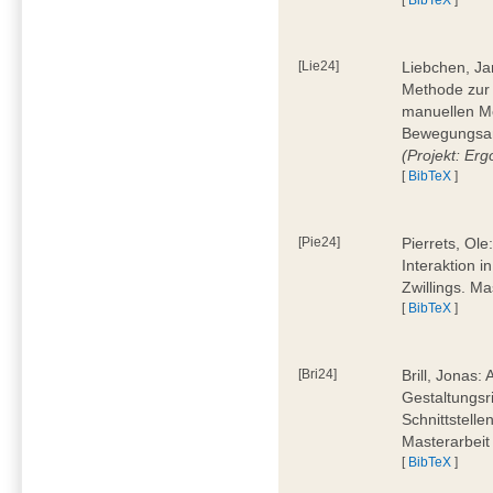
[Lie24]
Liebchen, Ja
Methode zur
manuellen M
Bewegungsan
(Projekt: Erg
[
BibTeX
]
[Pie24]
Pierrets, Ol
Interaktion i
Zwillings. M
[
BibTeX
]
[Bri24]
Brill, Jonas:
Gestaltungsr
Schnittstelle
Masterarbeit
[
BibTeX
]