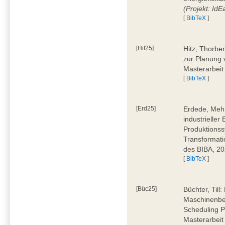
(Projekt: Id
[
BibTeX
]
[Hit25]
Hitz, Thorbe
zur Planung 
Masterarbeit
[
BibTeX
]
[Erd25]
Erdede, Meh
industrielle
Produktionss
Transformati
des BIBA, 2
[
BibTeX
]
[Büc25]
Büchter, Till:
Maschinenbe
Scheduling P
Masterarbeit