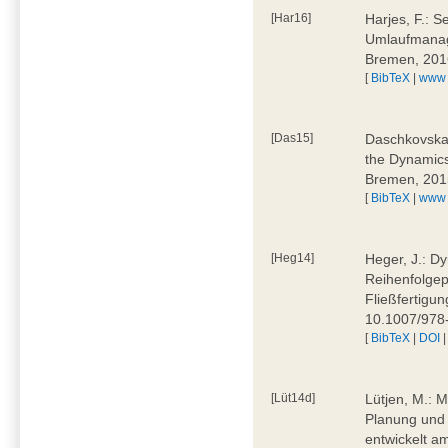
[Har16]
Harjes, F.: S
Umlaufmanag
Bremen, 201
[
BibTeX
|
www
[Das15]
Daschkovska, 
the Dynamics
Bremen, 201
[
BibTeX
|
www
[Heg14]
Heger, J.: D
Reihenfolgep
Fließfertigu
10.1007/978
[
BibTeX
|
DOI
[Lüt14d]
Lütjen, M.: M
Planung und 
entwickelt a