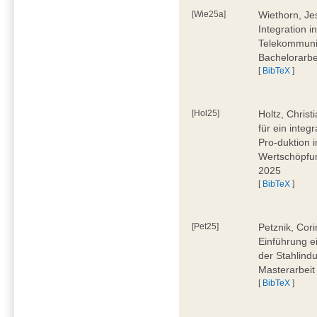
[Wie25a]
Wiethorn, Je
Integration i
Telekommuni
Bachelorarbe
[
BibTeX
]
[Hol25]
Holtz, Chris
für ein inte
Pro-duktion 
Wertschöpfun
2025
[
BibTeX
]
[Pet25]
Petznik, Cor
Einführung e
der Stahlindu
Masterarbeit
[
BibTeX
]