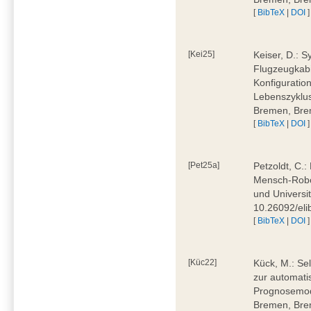
[
BibTeX
|
DOI
]
[Kei25]
Keiser, D.: 
Flugzeugkabi
Konfiguratio
Lebenszyklus
Bremen, Bre
[
BibTeX
|
DOI
]
[Pet25a]
Petzoldt, C.
Mensch-Robot
und Universi
10.26092/eli
[
BibTeX
|
DOI
]
[Küc22]
Kück, M.: Se
zur automati
Prognosemode
Bremen, Bre