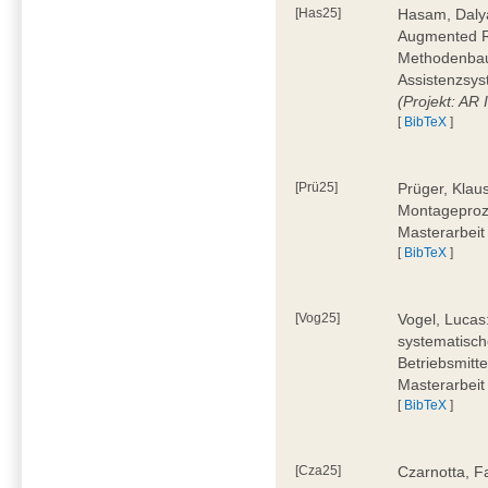
[Has25]
Hasam, Dalya
Augmented Re
Methodenbauk
Assistenzsys
(Projekt: AR
[
BibTeX
]
[Prü25]
Prüger, Klau
Montageproz
Masterarbeit
[
BibTeX
]
[Vog25]
Vogel, Lucas
systematisch
Betriebsmitt
Masterarbeit
[
BibTeX
]
[Cza25]
Czarnotta, F