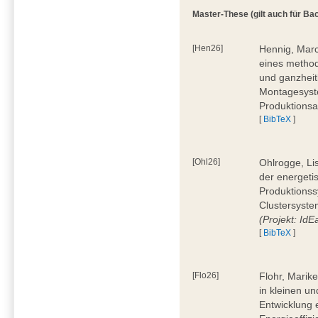
Master-These (gilt auch für Bac
[Hen26]
Hennig, Marc
eines method
und ganzheit
Montagesyste
Produktionsa
[
BibTeX
]
[Ohl26]
Ohlrogge, Li
der energeti
Produktionss
Clustersyste
(Projekt: Id
[
BibTeX
]
[Flo26]
Flohr, Marik
in kleinen u
Entwicklung 