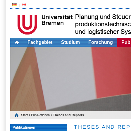
Fachgebiet
Studium
Forschung
Publ
Start
›
Publikationen
› Theses and Reports
THESES AND RE
Publikationen