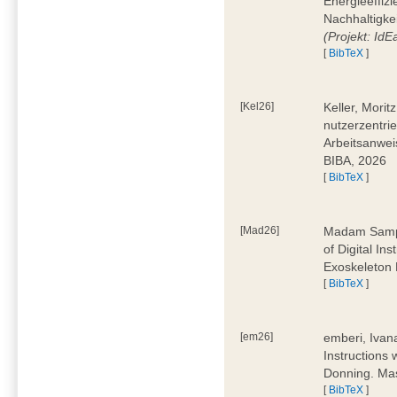
Energieeffizi
Nachhaltigke
(Projekt: Id
[
BibTeX
]
[Kel26]
Keller, Mori
nutzerzentrie
Arbeitsanwei
BIBA, 2026
[
BibTeX
]
[Mad26]
Madam Sampa
of Digital In
Exoskeleton 
[
BibTeX
]
[em26]
emberi, Ivan
Instructions
Donning. Mas
[
BibTeX
]