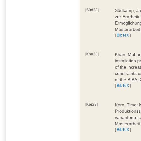
[Süd23]
Südkamp, Jan
zur Erarbeitu
Ermöglichung
Masterarbeit
[
BibTeX
]
[Kha23]
Khan, Muham
installation 
of the increa
constraints u
of the BIBA,
[
BibTeX
]
[Ker23]
Kern, Timo: 
Produktionss
variantenreic
Masterarbeit
[
BibTeX
]