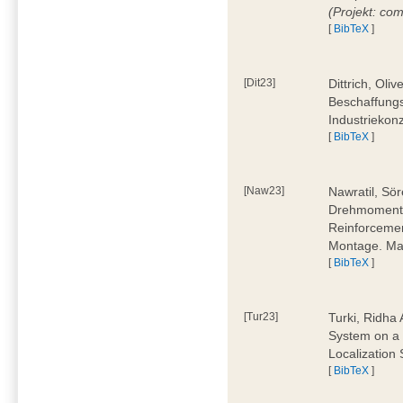
(Projekt: co
[
BibTeX
]
[Dit23]
Dittrich, Oli
Beschaffungs
Industriekon
[
BibTeX
]
[Naw23]
Nawratil, Sör
Drehmoments
Reinforcemen
Montage. Mas
[
BibTeX
]
[Tur23]
Turki, Ridha 
System on a 
Localization
[
BibTeX
]