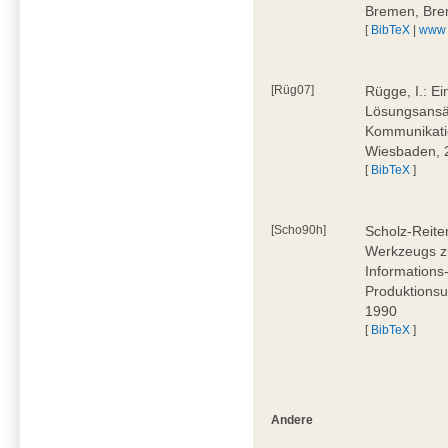
Bremen, Bre
[
BibTeX
|
www
[Rüg07]
Rügge, I.: E
Lösungsansät
Kommunikati
Wiesbaden, 
[
BibTeX
]
[Scho90h]
Scholz-Reite
Werkzeugs zu
Informations
Produktionsu
1990
[
BibTeX
]
Andere