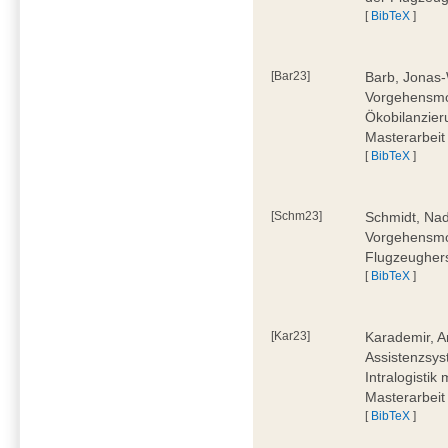
[
BibTeX
]
[Bar23]
Barb, Jonas-
Vorgehensmod
Ökobilanzier
Masterarbeit
[
BibTeX
]
[Schm23]
Schmidt, Nad
Vorgehensmod
Flugzeughers
[
BibTeX
]
[Kar23]
Karademir, A
Assistenzsyst
Intralogistik
Masterarbeit
[
BibTeX
]