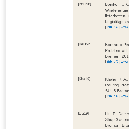
[Bei19b]
Beinke, T.: K
Windenergie 
lieferketten-
Logistikges
[
BibTeX
|
www
[Ber19b]
Bernardo Pin
Problem wit
Bremen, 201
[
BibTeX
|
www
[Kha19]
Khaliq, K. A.
Routing Prot
SUUB Breme
[
BibTeX
|
www
[Liu19]
Liu, P.: Dece
Shop System
Bremen, Bre