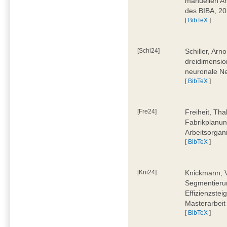
manuellen Ar
des BIBA, 2
[
BibTeX
]
[Schi24]
Schiller, Ar
dreidimensio
neuronale Ne
[
BibTeX
]
[Fre24]
Freiheit, Tha
Fabrikplanu
Arbeitsorgan
[
BibTeX
]
[Kni24]
Knickmann, V
Segmentierun
Effizienzste
Masterarbeit
[
BibTeX
]