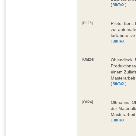
[
BibTeX
]
[Pli25]
Pliete, Beri
zur automati
kollaborativ
[
BibTeX
]
[Ohl24]
Ohlendieck, 
Produktionsa
einem Zulief
Masterarbeit
[
BibTeX
]
[Olt24]
Oltmanns, Ol
der Material
Masterarbeit
[
BibTeX
]