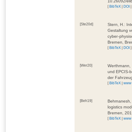
10.26092/el
[
BibTeX
|
DOI
[Ste20d]
Stern, H.: In
Gestaltung v
cyber-physis
Bremen, Bre
[
BibTeX
|
DOI
]
[Wer20]
Werthmann, D
und EPCIS-b
der Fahrzeu
[
BibTeX
|
www
[Beh19]
Behmanesh, E
logistics mo
Bremen, 201
[
BibTeX
|
www