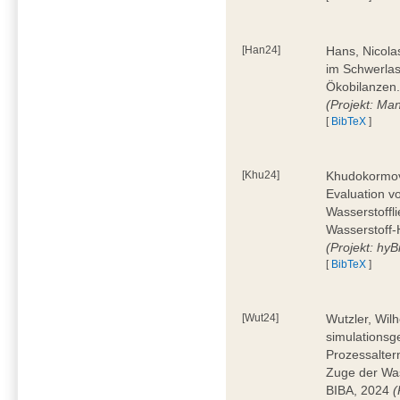
[Han24]
Hans, Nicola
im Schwerla
Ökobilanzen.
(Projekt: Man
[
BibTeX
]
[Khu24]
Khudokormov,
Evaluation v
Wasserstoffl
Wasserstoff-
(Projekt: hyBi
[
BibTeX
]
[Wut24]
Wutzler, Wil
simulationsg
Prozessalter
Zuge der Was
BIBA, 2024
(