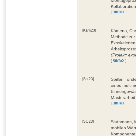
Montageproz
Kollaboratio
[
BibTeX
]
[Käm23]
Kämena, Chri
Methode zur
Exoskeletten
Arbeitsproze
(Projekt: e
[
BibTeX
]
[Spi23]
Spiller, Tors
eines multi
Binnengewäss
Masterarbeit
[
BibTeX
]
[Stu23]
Stuthmann, M
mobilen Wärm
Komponenten