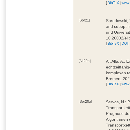
[
BibTeX
|
www
[Spr21]
Sprodowski, 
and suboptima
und Universi
10.26092/eli
[
BibTeX
|
DOI
[Ait20b]
Ait Alla, A.:
echtzeitfähig
komplexen t
Bremen, 202
[
BibTeX
|
www
[Ser20a]
Servos, N.: P
Transportket
Prognose der
Algorithmen 
Transportket