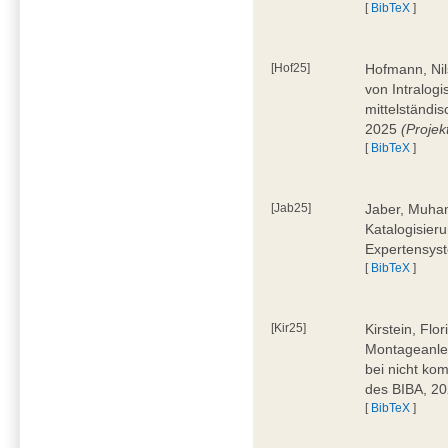
[
BibTeX
]
[Hof25]
Hofmann, Nil
von Intralogi
mittelständi
2025
(Proje
[
BibTeX
]
[Jab25]
Jaber, Muham
Katalogisier
Expertensyst
[
BibTeX
]
[Kir25]
Kirstein, Flo
Montageanle
bei nicht ko
des BIBA, 2
[
BibTeX
]