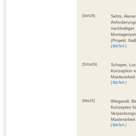
[Seh26]
Sehts, Alexa
Anforderungs
nachhaltiger 
Montagesyst
(Projekt: Na
[
BibTeX
]
[Scha26]
Schaper, Luc
Konzeption e
Masterarbeit
[
BibTeX
]
[Wie25]
Wiegandt, Be
Konzeptes fü
Verpackungsp
Masterarbeit
[
BibTeX
]