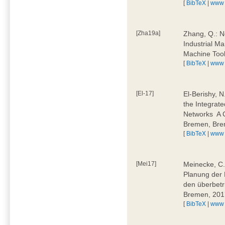
[
BibTeX
|
www
[Zha19a]
Zhang, Q.: N
Industrial M
Machine Too
[
BibTeX
|
www
[El-17]
El-Berishy, 
the Integrate
Networks  A
Bremen, Bre
[
BibTeX
|
www
[Mei17]
Meinecke, C.:
Planung der 
den überbetr
Bremen, 201
[
BibTeX
|
www