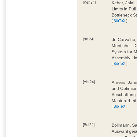
[Keh24]
Kehar, Jalal
Limits in Pu
Bottleneck St
[
BibTeX
]
[de 24]
de Carvalho,
Montinho : 
System for M
Assembly Lin
[
BibTeX
]
[Ahr24]
Ahrens, Jani
und Optimier
Beschaffung 
Masterarbeit
[
BibTeX
]
[Bol24]
Bollmann, Sa
Auswahl ges