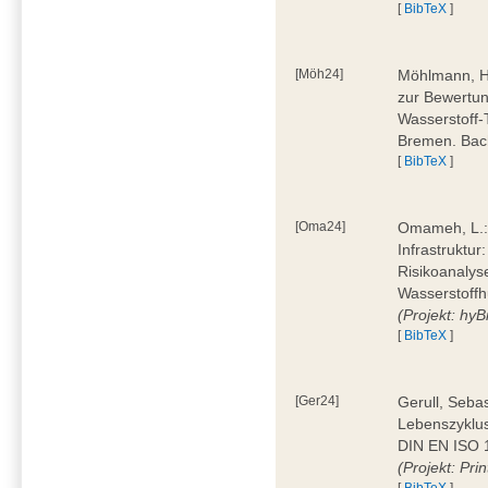
[
BibTeX
]
[Möh24]
Möhlmann, H
zur Bewertun
Wasserstoff-
Bremen. Bac
[
BibTeX
]
[Oma24]
Omameh, L.: 
Infrastruktur
Risikoanalys
Wasserstoffh
(Projekt: hyBi
[
BibTeX
]
[Ger24]
Gerull, Seba
Lebenszyklu
DIN EN ISO 1
(Projekt: Prin
[
BibTeX
]