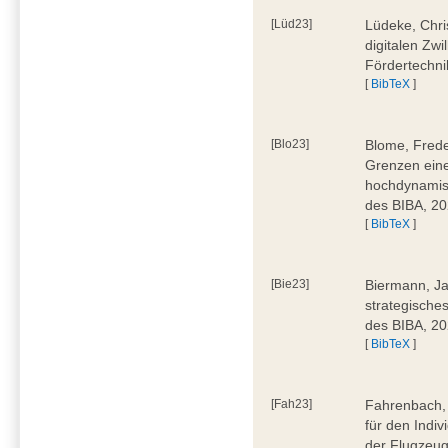
[Lüd23]
Lüdeke, Chri
digitalen Zwi
Fördertechni
[
BibTeX
]
[Blo23]
Blome, Frede
Grenzen eine
hochdynamis
des BIBA, 2
[
BibTeX
]
[Bie23]
Biermann, Ja
strategische
des BIBA, 2
[
BibTeX
]
[Fah23]
Fahrenbach, 
für den Indiv
der Flugzeug