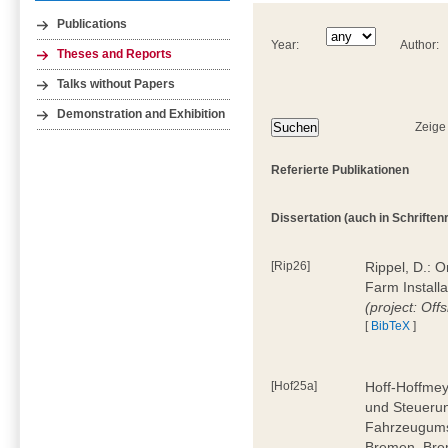
Publications
Year:
Author:
Theses and Reports
Talks without Papers
Demonstration and Exhibition
Zeige
Referierte Publikationen
Dissertation (auch in Schriftenre
[Rip26]
Rippel, D.: 
Farm Install
(project: Off
[
BibTeX
]
[Hof25a]
Hoff-Hoffmey
und Steuerun
Fahrzeugumsc
Bremen, Bre