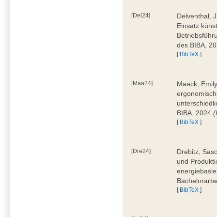
[Del24]
Delventhal, 
Einsatz künst
Betriebsführ
des BIBA, 2
[
BibTeX
]
[Maa24]
Maack, Emily
ergonomische
unterschiedl
BIBA, 2024
(
[
BibTeX
]
[Dre24]
Drebitz, Sas
und Produktio
energiebasie
Bachelorarbe
[
BibTeX
]