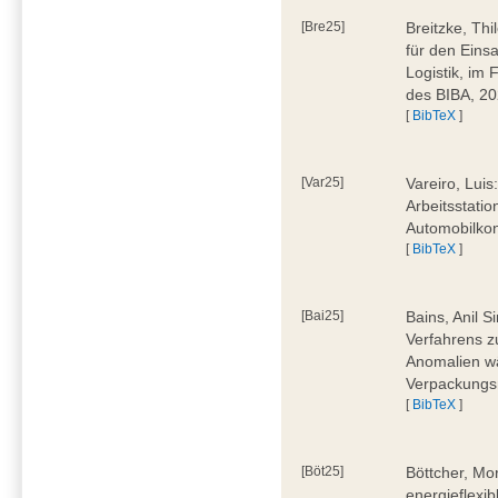
[Bre25]
Breitzke, Th
für den Eins
Logistik, im
des BIBA, 2
[
BibTeX
]
[Var25]
Vareiro, Luis
Arbeitsstatio
Automobilkon
[
BibTeX
]
[Bai25]
Bains, Anil 
Verfahrens 
Anomalien wä
Verpackungs
[
BibTeX
]
[Böt25]
Böttcher, Mo
energieflexi